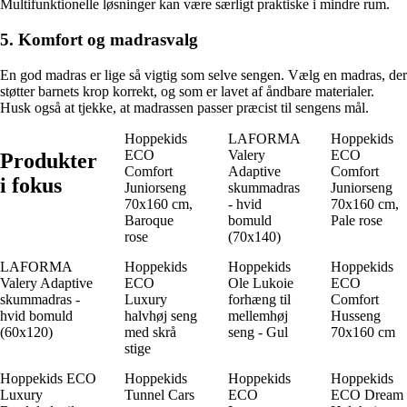
Multifunktionelle løsninger kan være særligt praktiske i mindre rum.
5. Komfort og madrasvalg
En god madras er lige så vigtig som selve sengen. Vælg en madras, der
støtter barnets krop korrekt, og som er lavet af åndbare materialer.
Husk også at tjekke, at madrassen passer præcist til sengens mål.
Hoppekids
LAFORMA
Hoppekids
ECO
Valery
ECO
Produkter
Comfort
Adaptive
Comfort
i fokus
Juniorseng
skummadras
Juniorseng
70x160 cm,
- hvid
70x160 cm,
Baroque
bomuld
Pale rose
rose
(70x140)
LAFORMA
Hoppekids
Hoppekids
Hoppekids
Valery Adaptive
ECO
Ole Lukoie
ECO
skummadras -
Luxury
forhæng til
Comfort
hvid bomuld
halvhøj seng
mellemhøj
Husseng
(60x120)
med skrå
seng - Gul
70x160 cm
stige
Hoppekids ECO
Hoppekids
Hoppekids
Hoppekids
Luxury
Tunnel Cars
ECO
ECO Dream