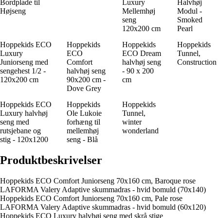
Bordplade til
Luxury
Halvhøj
Højseng
Mellemhøj
Modul -
seng
Smoked
120x200 cm
Pearl
Hoppekids ECO
Hoppekids
Hoppekids
Hoppekids
Luxury
ECO
ECO Dream
Tunnel,
Juniorseng med
Comfort
halvhøj seng
Construction
sengehest 1/2 -
halvhøj seng
- 90 x 200
120x200 cm
90x200 cm -
cm
Dove Grey
Hoppekids ECO
Hoppekids
Hoppekids
Luxury halvhøj
Ole Lukoie
Tunnel,
seng med
forhæng til
winter
rutsjebane og
mellemhøj
wonderland
stig - 120x1200
seng - Blå
Produktbeskrivelser
Hoppekids ECO Comfort Juniorseng 70x160 cm, Baroque rose
LAFORMA Valery Adaptive skummadras - hvid bomuld (70x140)
Hoppekids ECO Comfort Juniorseng 70x160 cm, Pale rose
LAFORMA Valery Adaptive skummadras - hvid bomuld (60x120)
Hoppekids ECO Luxury halvhøj seng med skrå stige