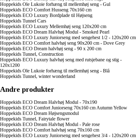
Hoppekids Ole Lukoie forhæng til mellemhøj seng - Gul
Hoppekids ECO Comfort Husseng 70x160 cm
Hoppekids ECO Luxury Bordplade til Højseng
Hoppekids Tunnel Cars
Hoppekids ECO Luxury Mellemhøj seng 120x200 cm
Hoppekids ECO Dream Halvhøj Modul - Smoked Pearl
Hoppekids ECO Luxury Juniorseng med sengehest 1/2 - 120x200 cm
Hoppekids ECO Comfort halvhøj seng 90x200 cm - Dove Grey
Hoppekids ECO Dream halvhøj seng - 90 x 200 cm
Hoppekids Tunnel, Construction
Hoppekids ECO Luxury halvhøj seng med rutsjebane og stig -
120x1200
Hoppekids Ole Lukoie forhæng til mellemhøj seng - Blå
Hoppekids Tunnel, winter wonderland
Andre produkter
Hoppekids ECO Dream Halvhøj Modul - 70x190
Hoppekids ECO Comfort Juniorseng 70x160 cm Autumn Yellow
Hoppekids ECO Dream Højsengsmodul
Hoppekids Tunnel, Fairytale flower
Hoppekids ECO Dream Halvhøj Modul - Pale rose
Hoppekids ECO Comfort halvhøj seng 70x160 cm
Hoppekids ECO Luxury Juniorseng med sengehest 3/4 - 120x200 cm