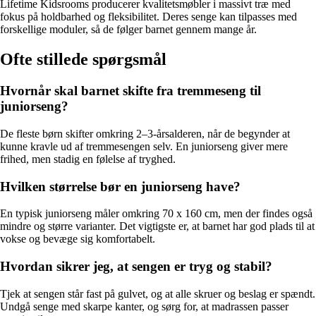
Lifetime Kidsrooms producerer kvalitetsmøbler i massivt træ med
fokus på holdbarhed og fleksibilitet. Deres senge kan tilpasses med
forskellige moduler, så de følger barnet gennem mange år.
Ofte stillede spørgsmål
Hvornår skal barnet skifte fra tremmeseng til
juniorseng?
De fleste børn skifter omkring 2–3-årsalderen, når de begynder at
kunne kravle ud af tremmesengen selv. En juniorseng giver mere
frihed, men stadig en følelse af tryghed.
Hvilken størrelse bør en juniorseng have?
En typisk juniorseng måler omkring 70 x 160 cm, men der findes også
mindre og større varianter. Det vigtigste er, at barnet har god plads til at
vokse og bevæge sig komfortabelt.
Hvordan sikrer jeg, at sengen er tryg og stabil?
Tjek at sengen står fast på gulvet, og at alle skruer og beslag er spændt.
Undgå senge med skarpe kanter, og sørg for, at madrassen passer