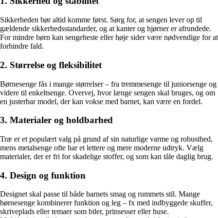
1. Sikkerhed og stabilitet
Sikkerheden bør altid komme først. Sørg for, at sengen lever op til
gældende sikkerhedsstandarder, og at kanter og hjørner er afrundede.
For mindre børn kan sengeheste eller høje sider være nødvendige for at
forhindre fald.
2. Størrelse og fleksibilitet
Børnesenge fås i mange størrelser – fra tremmesenge til juniorsenge og
videre til enkeltsenge. Overvej, hvor længe sengen skal bruges, og om
en justerbar model, der kan vokse med barnet, kan være en fordel.
3. Materialer og holdbarhed
Træ er et populært valg på grund af sin naturlige varme og robusthed,
mens metalsenge ofte har et lettere og mere moderne udtryk. Vælg
materialer, der er fri for skadelige stoffer, og som kan tåle daglig brug.
4. Design og funktion
Designet skal passe til både barnets smag og rummets stil. Mange
børnesenge kombinerer funktion og leg – fx med indbyggede skuffer,
skriveplads eller temaer som biler, prinsesser eller huse.