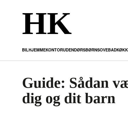
HK
BIL
HJEMMEKONTOR
UDENDØRS
BØRN
SOVE
BAD
KØKK
Guide: Sådan væl
dig og dit barn