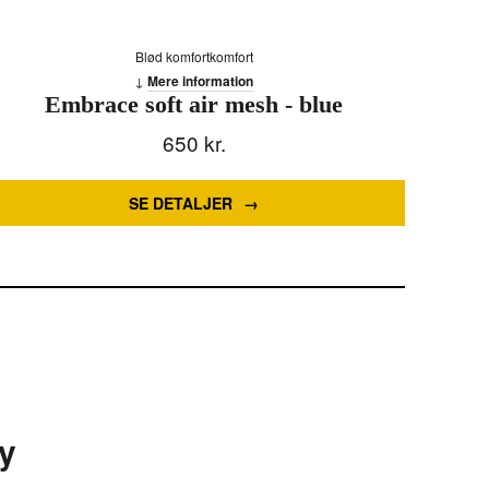
Blød komfortkomfort
Mere information
Embrace soft air mesh - blue
650
kr.
SE DETALJER
y