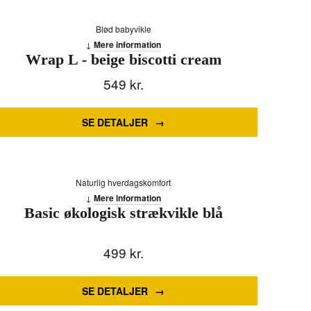
Blød babyvikle
Mere information
Wrap L - beige biscotti cream
549
kr.
SE DETALJER
Naturlig hverdagskomfort
Mere information
Basic økologisk strækvikle blå
499
kr.
SE DETALJER