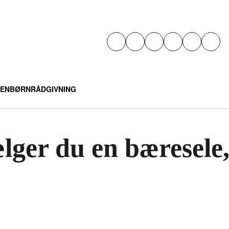
EN
BØRN
RÅDGIVNING
ger du en bæresele, 