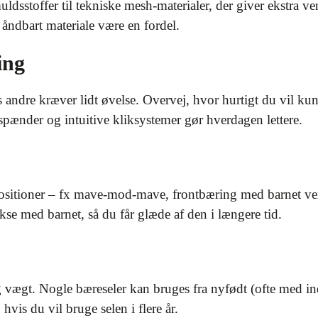
ldsstoffer til tekniske mesh-materialer, der giver ekstra v
 åndbart materiale være en fordel.
ing
 andre kræver lidt øvelse. Overvej, hvor hurtigt du vil ku
 spænder og intuitive kliksystemer gør hverdagen lettere.
ositioner – fx mave-mod-mave, frontbæring med barnet ven
se med barnet, så du får glæde af den i længere tid.
g vægt. Nogle bæreseler kan bruges fra nyfødt (ofte med inds
vis du vil bruge selen i flere år.