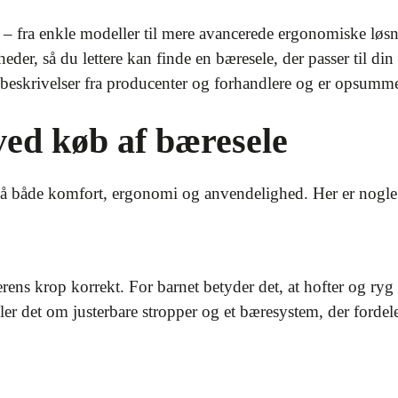
 – fra enkle modeller til mere avancerede ergonomiske løsni
der, så du lettere kan finde en bæresele, der passer til di
 beskrivelser fra producenter og forhandlere og er opsummer
ved køb af bæresele
på både komfort, ergonomi og anvendelighed. Her er nogle af
ens krop korrekt. For barnet betyder det, at hofter og ryg 
er det om justerbare stropper og et bæresystem, der fordel