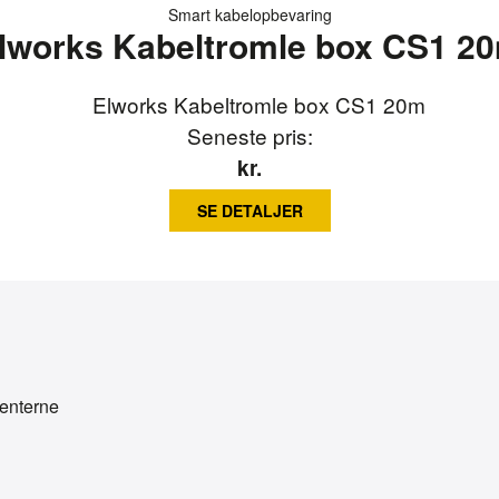
Smart kabelopbevaring
lworks Kabeltromle box CS1 2
Seneste pris:
kr.
SE DETALJER
enterne