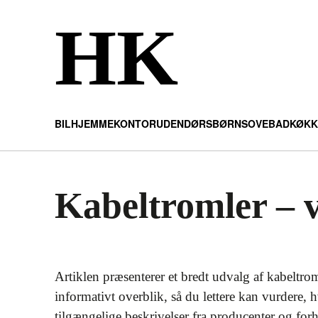
HK
BIL
HJEMMEKONTOR
UDENDØRS
BØRN
SOVE
BAD
KØKK
Kabeltromler – v
Artiklen præsenterer et bredt udvalg af kabeltrom
informativt overblik, så du lettere kan vurdere, 
tilgængelige beskrivelser fra producenter og fo