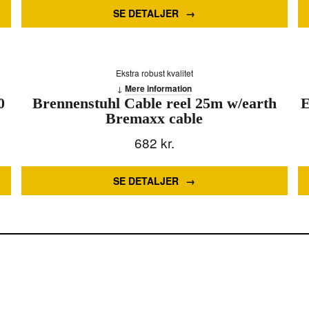
SE DETALJER
Ekstra robust kvalitet
Mere information
0
Brennenstuhl Cable reel 25m w/earth
E
Bremaxx cable
682
kr.
SE DETALJER