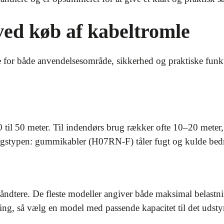
ved køb af kabeltromle
 for både anvendelsesområde, sikkerhed og praktiske funkti
0 til 50 meter. Til indendørs brug rækker ofte 10–20 mete
gstypen: gummikabler (H07RN-F) tåler fugt og kulde be
ndtere. De fleste modeller angiver både maksimal belastning,
ng, så vælg en model med passende kapacitet til det udstyr, 