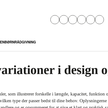
EN
BØRN
RÅDGIVNING
ariationer i design 
ler, som illustrerer forskelle i længde, kapacitet, funktion
hvilken type der passer bedst til dine behov. Oplysningerne
rhandlere og er opsummeret for at give et klart og praktis