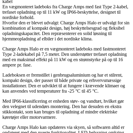
En vægmonteret ladeboks fra Charge Amps med fast Type 2-kabel,
trefaset opladning op til 11 kW og IP66-beskyttelse, designet til
nordiske forhold.
Hvorfor den er blevet udvalgt: Charge Amps Halo er udvalgt for sin
kombination af kompakt design, høj beskyttelsesgrad og fleksibel
opladningskapacitet. Den repræsenterer en solid løsning til
hjemmeopladning af elbiler i det nordiske klima.
Charge Amps Halo er en vægmonteret ladeboks med fastmonteret
Type 2-ladekabel på 7,5 meter. Den understøtter trefaset opladning
med en maksimal effekt på 11 kW og en strømstyrke på op til 16
ampere pr. fase.
Ladeboksen er fremstillet i genbrugsaluminium og har et stilrent,
kompakt design, der passer til både private og erhvervsmæssige
installationer. Den er udviklet til at fungere i krævende klimaer og
kan anvendes ved temperaturer fra -25 °C til 45 °C.
Med IP66-klassificering er enheden støv- og vandtæt, hvilket gør
den velegnet til udendørs montering. Den har desuden en ekstra
stikkontakt, som kan bruges til opladning af mindre elektriske
køretøjer eller motorvarmere.
Charge Amps Halo kan opdateres via skyen, så softwaren altid er
opdateret med den nyeste funktionalitet. LED-belysning omkring