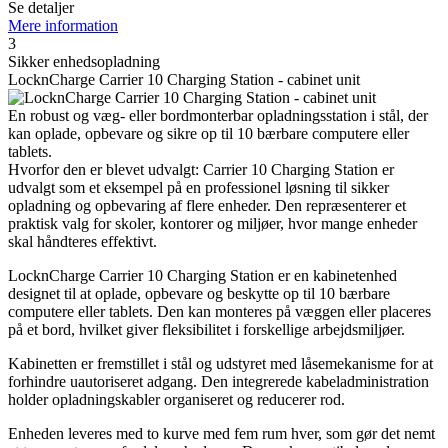
Se detaljer
Mere information
3
Sikker enhedsopladning
LocknCharge Carrier 10 Charging Station - cabinet unit
En robust og væg- eller bordmonterbar opladningsstation i stål, der
kan oplade, opbevare og sikre op til 10 bærbare computere eller
tablets.
Hvorfor den er blevet udvalgt: Carrier 10 Charging Station er
udvalgt som et eksempel på en professionel løsning til sikker
opladning og opbevaring af flere enheder. Den repræsenterer et
praktisk valg for skoler, kontorer og miljøer, hvor mange enheder
skal håndteres effektivt.
LocknCharge Carrier 10 Charging Station er en kabinetenhed
designet til at oplade, opbevare og beskytte op til 10 bærbare
computere eller tablets. Den kan monteres på væggen eller placeres
på et bord, hvilket giver fleksibilitet i forskellige arbejdsmiljøer.
Kabinetten er fremstillet i stål og udstyret med låsemekanisme for at
forhindre uautoriseret adgang. Den integrerede kabeladministration
holder opladningskabler organiseret og reducerer rod.
Enheden leveres med to kurve med fem rum hver, som gør det nemt