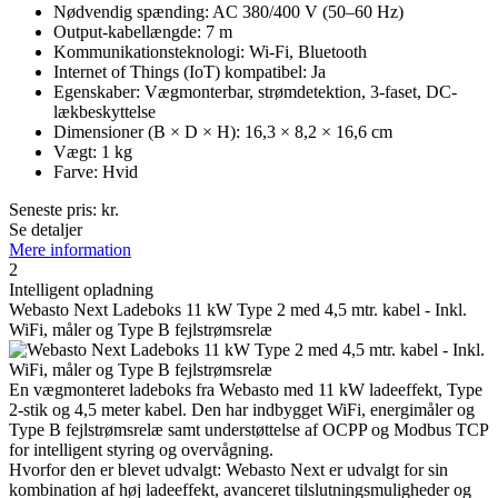
Nødvendig spænding: AC 380/400 V (50–60 Hz)
Output-kabellængde: 7 m
Kommunikationsteknologi: Wi-Fi, Bluetooth
Internet of Things (IoT) kompatibel: Ja
Egenskaber: Vægmonterbar, strømdetektion, 3-faset, DC-
lækbeskyttelse
Dimensioner (B × D × H): 16,3 × 8,2 × 16,6 cm
Vægt: 1 kg
Farve: Hvid
Seneste pris:
kr.
Se detaljer
Mere information
2
Intelligent opladning
Webasto Next Ladeboks 11 kW Type 2 med 4,5 mtr. kabel - Inkl.
WiFi, måler og Type B fejlstrømsrelæ
En vægmonteret ladeboks fra Webasto med 11 kW ladeeffekt, Type
2-stik og 4,5 meter kabel. Den har indbygget WiFi, energimåler og
Type B fejlstrømsrelæ samt understøttelse af OCPP og Modbus TCP
for intelligent styring og overvågning.
Hvorfor den er blevet udvalgt: Webasto Next er udvalgt for sin
kombination af høj ladeeffekt, avanceret tilslutningsmuligheder og