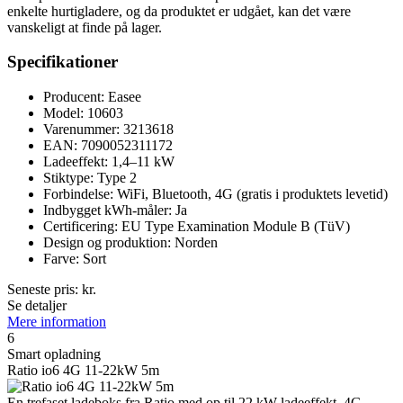
enkelte hurtigladere, og da produktet er udgået, kan det være
vanskeligt at finde på lager.
Specifikationer
Producent: Easee
Model: 10603
Varenummer: 3213618
EAN: 7090052311172
Ladeeffekt: 1,4–11 kW
Stiktype: Type 2
Forbindelse: WiFi, Bluetooth, 4G (gratis i produktets levetid)
Indbygget kWh-måler: Ja
Certificering: EU Type Examination Module B (TüV)
Design og produktion: Norden
Farve: Sort
Seneste pris:
kr.
Se detaljer
Mere information
6
Smart opladning
Ratio io6 4G 11-22kW 5m
En trefaset ladeboks fra Ratio med op til 22 kW ladeeffekt, 4G-