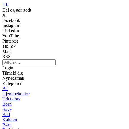
HK
Del og gør godt
X
Facebook
Instagram
LinkedIn
YouTube
Pinterest
TikTok
Mail
RSS
Login
Tilmeld dig
Nyhedsmail
Kategorier
Bil
Hjemmekontor
Udendørs
Børn
Sove
Bad
Køkken
Børn