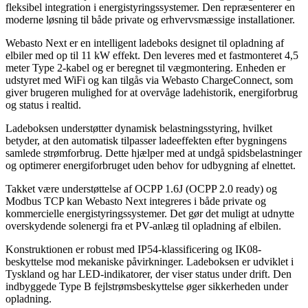
fleksibel integration i energistyringssystemer. Den repræsenterer en
moderne løsning til både private og erhvervsmæssige installationer.
Webasto Next er en intelligent ladeboks designet til opladning af
elbiler med op til 11 kW effekt. Den leveres med et fastmonteret 4,5
meter Type 2-kabel og er beregnet til vægmontering. Enheden er
udstyret med WiFi og kan tilgås via Webasto ChargeConnect, som
giver brugeren mulighed for at overvåge ladehistorik, energiforbrug
og status i realtid.
Ladeboksen understøtter dynamisk belastningsstyring, hvilket
betyder, at den automatisk tilpasser ladeeffekten efter bygningens
samlede strømforbrug. Dette hjælper med at undgå spidsbelastninger
og optimerer energiforbruget uden behov for udbygning af elnettet.
Takket være understøttelse af OCPP 1.6J (OCPP 2.0 ready) og
Modbus TCP kan Webasto Next integreres i både private og
kommercielle energistyringssystemer. Det gør det muligt at udnytte
overskydende solenergi fra et PV-anlæg til opladning af elbilen.
Konstruktionen er robust med IP54-klassificering og IK08-
beskyttelse mod mekaniske påvirkninger. Ladeboksen er udviklet i
Tyskland og har LED-indikatorer, der viser status under drift. Den
indbyggede Type B fejlstrømsbeskyttelse øger sikkerheden under
opladning.