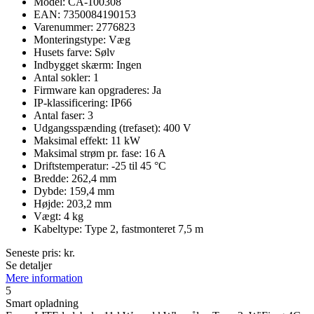
Model: CA-100308
EAN: 7350084190153
Varenummer: 2776823
Monteringstype: Væg
Husets farve: Sølv
Indbygget skærm: Ingen
Antal sokler: 1
Firmware kan opgraderes: Ja
IP-klassificering: IP66
Antal faser: 3
Udgangsspænding (trefaset): 400 V
Maksimal effekt: 11 kW
Maksimal strøm pr. fase: 16 A
Driftstemperatur: -25 til 45 °C
Bredde: 262,4 mm
Dybde: 159,4 mm
Højde: 203,2 mm
Vægt: 4 kg
Kabeltype: Type 2, fastmonteret 7,5 m
Seneste pris:
kr.
Se detaljer
Mere information
5
Smart opladning