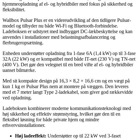
hjemmeopladning af el- og hybridbiler med fokus på sikkerhed og
fleksibilitet.
Wallbox Pulsar Plus er en videreudvikling af den tidligere Pulsar-
model og tilbyder nu både Wi-Fi og Bluetooth-forbindelse.
Ladeboksen er udstyret med indbygget DC-lækbeskyttelse og kan
anvendes i installationer med belastningsafbalancering og
flerbrugeropsætning.
Enheden understøtter opladning fra 1-fase 6A (1,4 kW) op til 3-fase
32A (22 kW) og er kompatibel med både IT-net (230 V) og TN-net
(400 V). Det gør den velegnet til en bred vifte af el- og hybridbiler
uanset bilmærke.
Med sit kompakte design på 16,3 × 8,2 × 16,6 cm og en vægt på
kun 1 kg er Pulsar Plus nem at montere på væggen. Den leveres
med et 7 meter langt Type 2-ladekabel, som giver god rækkevidde
ved opladning.
Ladeboksen kombinerer moderne kommunikationsteknologi med
høj sikkerhed og effektiv strømstyring, hvilket gør den til en
fleksibel løsning for både private hjem og mindre
erhvervsinstallationer.
Høj ladeeffekt:
Understøtter op til 22 kW ved 3-faset