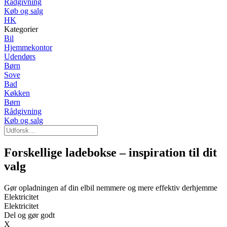
Rådgivning
Køb og salg
HK
Kategorier
Bil
Hjemmekontor
Udendørs
Børn
Sove
Bad
Køkken
Børn
Rådgivning
Køb og salg
Forskellige ladebokse – inspiration til dit
valg
Gør opladningen af din elbil nemmere og mere effektiv derhjemme
Elektricitet
Elektricitet
Del og gør godt
X