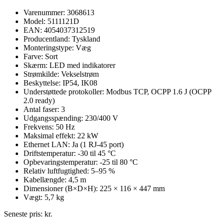
Varenummer: 3068613
Model: 5111121D
EAN: 4054037312519
Producentland: Tyskland
Monteringstype: Væg
Farve: Sort
Skærm: LED med indikatorer
Strømkilde: Vekselstrøm
Beskyttelse: IP54, IK08
Understøttede protokoller: Modbus TCP, OCPP 1.6 J (OCPP
2.0 ready)
Antal faser: 3
Udgangsspænding: 230/400 V
Frekvens: 50 Hz
Maksimal effekt: 22 kW
Ethernet LAN: Ja (1 RJ-45 port)
Driftstemperatur: -30 til 45 °C
Opbevaringstemperatur: -25 til 80 °C
Relativ luftfugtighed: 5–95 %
Kabellængde: 4,5 m
Dimensioner (B×D×H): 225 × 116 × 447 mm
Vægt: 5,7 kg
Seneste pris:
kr.