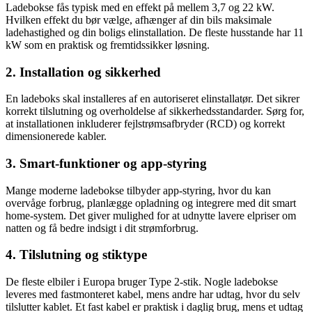
Ladebokse fås typisk med en effekt på mellem 3,7 og 22 kW.
Hvilken effekt du bør vælge, afhænger af din bils maksimale
ladehastighed og din boligs elinstallation. De fleste husstande har 11
kW som en praktisk og fremtidssikker løsning.
2. Installation og sikkerhed
En ladeboks skal installeres af en autoriseret elinstallatør. Det sikrer
korrekt tilslutning og overholdelse af sikkerhedsstandarder. Sørg for,
at installationen inkluderer fejlstrømsafbryder (RCD) og korrekt
dimensionerede kabler.
3. Smart-funktioner og app-styring
Mange moderne ladebokse tilbyder app-styring, hvor du kan
overvåge forbrug, planlægge opladning og integrere med dit smart
home-system. Det giver mulighed for at udnytte lavere elpriser om
natten og få bedre indsigt i dit strømforbrug.
4. Tilslutning og stiktype
De fleste elbiler i Europa bruger Type 2-stik. Nogle ladebokse
leveres med fastmonteret kabel, mens andre har udtag, hvor du selv
tilslutter kablet. Et fast kabel er praktisk i daglig brug, mens et udtag