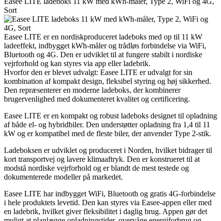
Easee LITE ladeboks 11 kW med kWh-måler, Type 2, WiFi og 4G,
Sort
Easee LITE er en nordiskproduceret ladeboks med op til 11 kW
ladeeffekt, indbygget kWh-måler og trådløs forbindelse via WiFi,
Bluetooth og 4G. Den er udviklet til at fungere stabilt i nordiske
vejrforhold og kan styres via app eller ladebrik.
Hvorfor den er blevet udvalgt: Easee LITE er udvalgt for sin
kombination af kompakt design, fleksibel styring og høj sikkerhed.
Den repræsenterer en moderne ladeboks, der kombinerer
brugervenlighed med dokumenteret kvalitet og certificering.
Easee LITE er en kompakt og robust ladeboks designet til opladning
af både el- og hybridbiler. Den understøtter opladning fra 1,4 til 11
kW og er kompatibel med de fleste biler, der anvender Type 2-stik.
Ladeboksen er udviklet og produceret i Norden, hvilket bidrager til
kort transportvej og lavere klimaaftryk. Den er konstrueret til at
modstå nordiske vejrforhold og er blandt de mest testede og
dokumenterede modeller på markedet.
Easee LITE har indbygget WiFi, Bluetooth og gratis 4G-forbindelse
i hele produktets levetid. Den kan styres via Easee-appen eller med
en ladebrik, hvilket giver fleksibilitet i daglig brug. Appen gør det
muligt at planlægge opladningstider, overvåge energiforbrug og