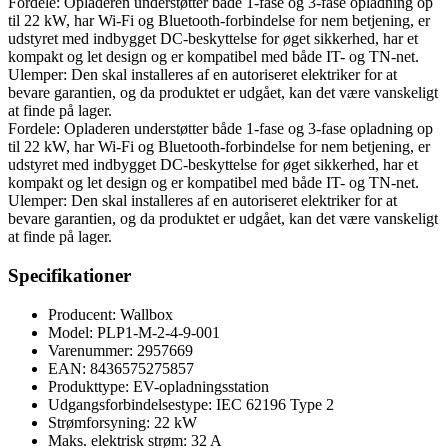
Fordele: Opladeren understøtter både 1-fase og 3-fase opladning op
til 22 kW, har Wi-Fi og Bluetooth-forbindelse for nem betjening, er
udstyret med indbygget DC-beskyttelse for øget sikkerhed, har et
kompakt og let design og er kompatibel med både IT- og TN-net.
Ulemper: Den skal installeres af en autoriseret elektriker for at
bevare garantien, og da produktet er udgået, kan det være vanskeligt
at finde på lager.
Fordele: Opladeren understøtter både 1-fase og 3-fase opladning op
til 22 kW, har Wi-Fi og Bluetooth-forbindelse for nem betjening, er
udstyret med indbygget DC-beskyttelse for øget sikkerhed, har et
kompakt og let design og er kompatibel med både IT- og TN-net.
Ulemper: Den skal installeres af en autoriseret elektriker for at
bevare garantien, og da produktet er udgået, kan det være vanskeligt
at finde på lager.
Specifikationer
Producent: Wallbox
Model: PLP1-M-2-4-9-001
Varenummer: 2957669
EAN: 8436575275857
Produkttype: EV-opladningsstation
Udgangsforbindelsestype: IEC 62196 Type 2
Strømforsyning: 22 kW
Maks. elektrisk strøm: 32 A