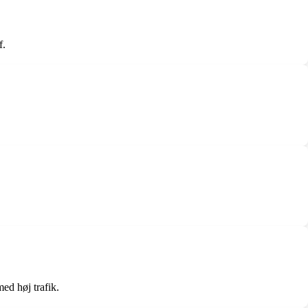
f.
ed høj trafik.