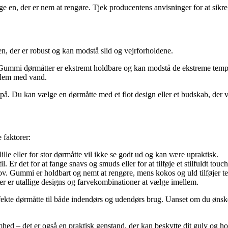
ge en, der er nem at rengøre. Tjek producentens anvisninger for at sikre
en, der er robust og kan modstå slid og vejrforholdene.
i. Gummi dørmåtter er ekstremt holdbare og kan modstå de ekstreme te
e dem med vand.
å. Du kan vælge en dørmåtte med et flot design eller et budskab, der vi
 faktorer:
ille eller for stor dørmåtte vil ikke se godt ud og kan være upraktisk.
 Er det for at fange snavs og smuds eller for at tilføje et stilfuldt touch
hov. Gummi er holdbart og nemt at rengøre, mens kokos og uld tilføjer t
Der er utallige designs og farvekombinationer at vælge imellem.
ekte dørmåtte til både indendørs og udendørs brug. Uanset om du ønsker
mhed – det er også en praktisk genstand, der kan beskytte dit gulv og ho