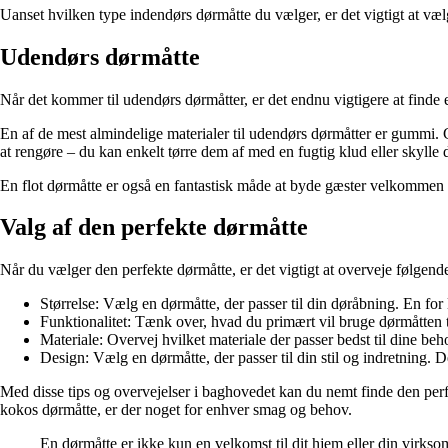
Uanset hvilken type indendørs dørmåtte du vælger, er det vigtigt at væl
Udendørs dørmåtte
Når det kommer til udendørs dørmåtter, er det endnu vigtigere at finde 
En af de mest almindelige materialer til udendørs dørmåtter er gumm
at rengøre – du kan enkelt tørre dem af med en fugtig klud eller skyll
En flot dørmåtte er også en fantastisk måde at byde gæster velkommen p
Valg af den perfekte dørmåtte
Når du vælger den perfekte dørmåtte, er det vigtigt at overveje følgende
Størrelse: Vælg en dørmåtte, der passer til din døråbning. En for l
Funktionalitet: Tænk over, hvad du primært vil bruge dørmåtten til.
Materiale: Overvej hvilket materiale der passer bedst til dine be
Design: Vælg en dørmåtte, der passer til din stil og indretning. 
Med disse tips og overvejelser i baghovedet kan du nemt finde den perf
kokos dørmåtte, er der noget for enhver smag og behov.
En dørmåtte er ikke kun en velkomst til dit hjem eller din virkso