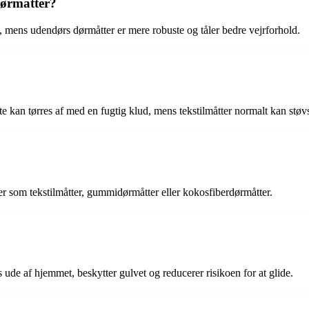
dørmåtter?
ne, mens udendørs dørmåtter er mere robuste og tåler bedre vejrforhold.
kan tørres af med en fugtig klud, mens tekstilmåtter normalt kan støvs
r som tekstilmåtter, gummidørmåtter eller kokosfiberdørmåtter.
 ude af hjemmet, beskytter gulvet og reducerer risikoen for at glide.