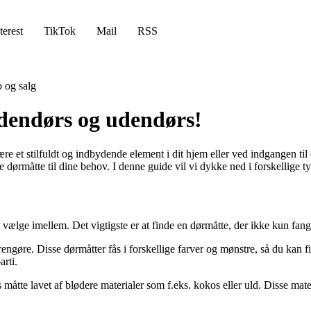
terest
TikTok
Mail
RSS
 og salg
ndendørs og udendørs!
e et stilfuldt og indbydende element i dit hjem eller ved indgangen til
te dørmåtte til dine behov. I denne guide vil vi dykke ned i forskellige ty
vælge imellem. Det vigtigste er at finde en dørmåtte, der ikke kun fange
øre. Disse dørmåtter fås i forskellige farver og mønstre, så du kan fin
arti.
tte lavet af blødere materialer som f.eks. kokos eller uld. Disse material