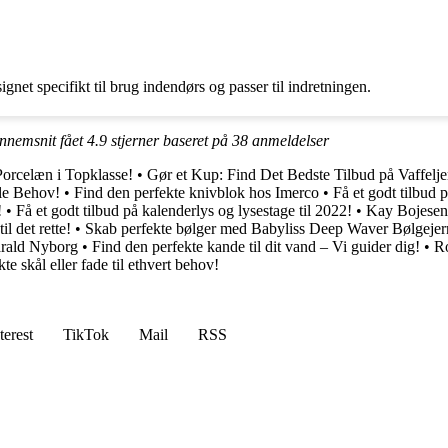
gnet specifikt til brug indendørs og passer til indretningen.
ennemsnit fået
4.9
stjerner baseret på
38
anmeldelser
rcelæn i Topklasse!
•
Gør et Kup: Find Det Bedste Tilbud på Vaffe
le Behov!
•
Find den perfekte knivblok hos Imerco
•
Få et godt tilbud p
!
•
Få et godt tilbud på kalenderlys og lysestage til 2022!
•
Kay Bojesens
l det rette!
•
Skab perfekte bølger med Babyliss Deep Waver Bølgejer
arald Nyborg
•
Find den perfekte kande til dit vand – Vi guider dig!
•
Ro
te skål eller fade til ethvert behov!
terest
TikTok
Mail
RSS