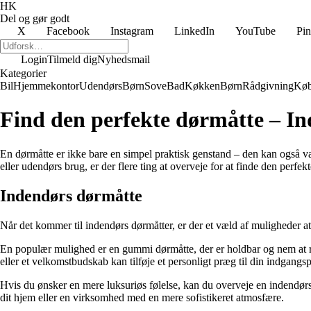
HK
Del og gør godt
X
Facebook
Instagram
LinkedIn
YouTube
Pin
Login
Tilmeld dig
Nyhedsmail
Kategorier
Bil
Hjemmekontor
Udendørs
Børn
Sove
Bad
Køkken
Børn
Rådgivning
Køb
Find den perfekte dørmåtte – I
En dørmåtte er ikke bare en simpel praktisk genstand – den kan også vær
eller udendørs brug, er der flere ting at overveje for at finde den perfek
Indendørs dørmåtte
Når det kommer til indendørs dørmåtter, er der et væld af muligheder at 
En populær mulighed er en gummi dørmåtte, der er holdbar og nem at reng
eller et velkomstbudskab kan tilføje et personligt præg til din indgangsp
Hvis du ønsker en mere luksuriøs følelse, kan du overveje en indendørs må
dit hjem eller en virksomhed med en mere sofistikeret atmosfære.