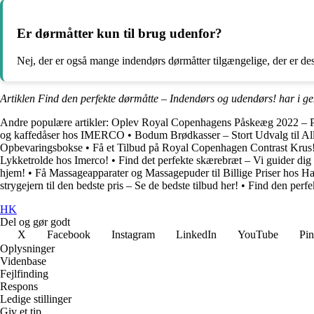
Er dørmåtter kun til brug udenfor?
Nej, der er også mange indendørs dørmåtter tilgængelige, der er desi
Artiklen Find den perfekte dørmåtte – Indendørs og udendørs! har i g
Andre populære artikler:
Oplev Royal Copenhagens Påskeæg 2022 – Po
og kaffedåser hos IMERCO
•
Bodum Brødkasser – Stort Udvalg til Al
Opbevaringsbokse
•
Få et Tilbud på Royal Copenhagen Contrast Krus
Lykketrolde hos Imerco!
•
Find det perfekte skærebræt – Vi guider dig ti
hjem!
•
Få Massageapparater og Massagepuder til Billige Priser hos H
strygejern til den bedste pris – Se de bedste tilbud her!
•
Find den perfek
HK
Del og gør godt
X
Facebook
Instagram
LinkedIn
YouTube
Pin
Oplysninger
Videnbase
Fejlfinding
Respons
Ledige stillinger
Giv et tip