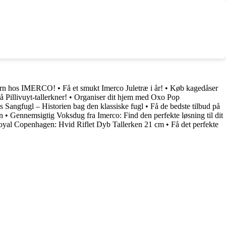
ljern hos IMERCO!
•
Få et smukt Imerco Juletræ i år!
•
Køb kagedåser
å Pillivuyt-tallerkner!
•
Organiser dit hjem med Oxo Pop
 Sangfugl – Historien bag den klassiske fugl
•
Få de bedste tilbud på
n
•
Gennemsigtig Voksdug fra Imerco: Find den perfekte løsning til dit
yal Copenhagen: Hvid Riflet Dyb Tallerken 21 cm
•
Få det perfekte