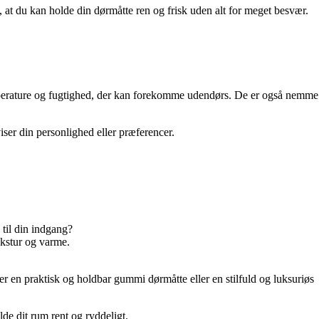
, at du kan holde din dørmåtte ren og frisk uden alt for meget besvær.
mperature og fugtighed, der kan forekomme udendørs. De er også nemme
ser din personlighed eller præferencer.
 til din indgang?
ekstur og varme.
 en praktisk og holdbar gummi dørmåtte eller en stilfuld og luksuriøs
lde dit rum rent og ryddeligt.