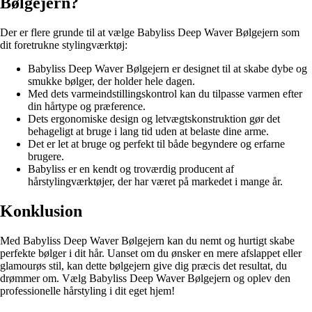
Bølgejern?
Der er flere grunde til at vælge Babyliss Deep Waver Bølgejern som
dit foretrukne stylingværktøj:
Babyliss Deep Waver Bølgejern er designet til at skabe dybe og
smukke bølger, der holder hele dagen.
Med dets varmeindstillingskontrol kan du tilpasse varmen efter
din hårtype og præference.
Dets ergonomiske design og letvægtskonstruktion gør det
behageligt at bruge i lang tid uden at belaste dine arme.
Det er let at bruge og perfekt til både begyndere og erfarne
brugere.
Babyliss er en kendt og troværdig producent af
hårstylingværktøjer, der har været på markedet i mange år.
Konklusion
Med Babyliss Deep Waver Bølgejern kan du nemt og hurtigt skabe
perfekte bølger i dit hår. Uanset om du ønsker en mere afslappet eller
glamourøs stil, kan dette bølgejern give dig præcis det resultat, du
drømmer om. Vælg Babyliss Deep Waver Bølgejern og oplev den
professionelle hårstyling i dit eget hjem!