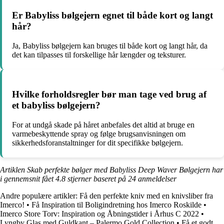
Er Babyliss bølgejern egnet til både kort og langt
hår?
Ja, Babyliss bølgejern kan bruges til både kort og langt hår, da
det kan tilpasses til forskellige hår længder og teksturer.
Hvilke forholdsregler bør man tage ved brug af
et babyliss bølgejern?
For at undgå skade på håret anbefales det altid at bruge en
varmebeskyttende spray og følge brugsanvisningen om
sikkerhedsforanstaltninger for dit specifikke bølgejern.
Artiklen Skab perfekte bølger med Babyliss Deep Waver Bølgejern har
i gennemsnit fået
4.8
stjerner baseret på
24
anmeldelser
Andre populære artikler:
Få den perfekte kniv med en knivsliber fra
Imerco!
•
Få Inspiration til Boligindretning hos Imerco Roskilde
•
Imerco Store Torv: Inspiration og Åbningstider i Århus C 2022
•
Lyngby Glas med Guldkant – Palermo Gold Collection
•
Få et godt