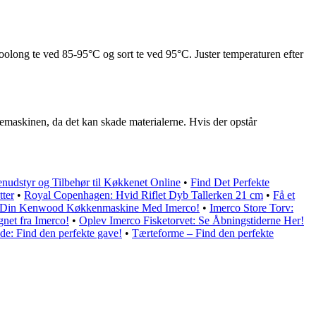
oolong te ved 85-95°C og sort te ved 95°C. Juster temperaturen efter
skemaskinen, da det kan skade materialerne. Hvis der opstår
enudstyr og Tilbehør til Køkkenet Online
•
Find Det Perfekte
tter
•
Royal Copenhagen: Hvid Riflet Dyb Tallerken 21 cm
•
Få et
f Din Kenwood Køkkenmaskine Med Imerco!
•
Imerco Store Torv:
net fra Imerco!
•
Oplev Imerco Fisketorvet: Se Åbningstiderne Her!
de: Find den perfekte gave!
•
Tærteforme – Find den perfekte