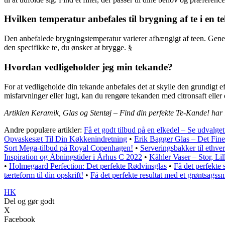
Hvilken temperatur anbefales til brygning af te i en 
Den anbefalede brygningstemperatur varierer afhængigt af teen. Gener
den specifikke te, du ønsker at brygge. §
Hvordan vedligeholder jeg min tekande?
For at vedligeholde din tekande anbefales det at skylle den grundigt e
misfarvninger eller lugt, kan du rengøre tekanden med citronsaft eller
Artiklen Keramik, Glas og Stentøj – Find din perfekte Te-Kande! har 
Andre populære artikler:
Få et godt tilbud på en elkedel – Se udvalget
Opvaskesæt Til Din Køkkenindretning
•
Erik Bagger Glas – Det Fines
Sort Mega-tilbud på Royal Copenhagen!
•
Serveringsbakker til ethver
Inspiration og Åbningstider i Århus C 2022
•
Kähler Vaser – Stor, Lil
•
Holmegaard Perfection: Det perfekte Rødvinsglas
•
Få det perfekte
tærteform til din opskrift!
•
Få det perfekte resultat med et grøntsagssni
HK
Del og gør godt
X
Facebook