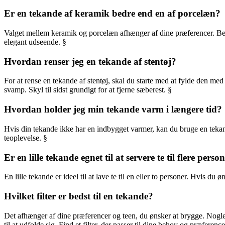
Er en tekande af keramik bedre end en af porcelæn?
Valget mellem keramik og porcelæn afhænger af dine præferencer. Beg
elegant udseende. §
Hvordan renser jeg en tekande af stentøj?
For at rense en tekande af stentøj, skal du starte med at fylde den med
svamp. Skyl til sidst grundigt for at fjerne sæberest. §
Hvordan holder jeg min tekande varm i længere tid?
Hvis din tekande ikke har en indbygget varmer, kan du bruge en tekand
teoplevelse. §
Er en lille tekande egnet til at servere te til flere perso
En lille tekande er ideel til at lave te til en eller to personer. Hvis du
Hvilket filter er bedst til en tekande?
Det afhænger af dine præferencer og teen, du ønsker at brygge. Nogle fo
til at udfolde sig. Find et filter, der passer til dine behov og præference