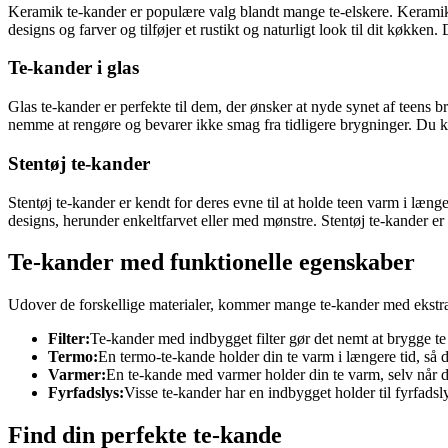
Keramik te-kander er populære valg blandt mange te-elskere. Keramik er
designs og farver og tilføjer et rustikt og naturligt look til dit køkke
Te-kander i glas
Glas te-kander er perfekte til dem, der ønsker at nyde synet af teens 
nemme at rengøre og bevarer ikke smag fra tidligere brygninger. Du kan
Stentøj te-kander
Stentøj te-kander er kendt for deres evne til at holde teen varm i læn
designs, herunder enkeltfarvet eller med mønstre. Stentøj te-kander er et
Te-kander med funktionelle egenskaber
Udover de forskellige materialer, kommer mange te-kander med ekstra 
Filter:
Te-kander med indbygget filter gør det nemt at brygge te d
Termo:
En termo-te-kande holder din te varm i længere tid, så 
Varmer:
En te-kande med varmer holder din te varm, selv når de
Fyrfadslys:
Visse te-kander har en indbygget holder til fyrfads
Find din perfekte te-kande