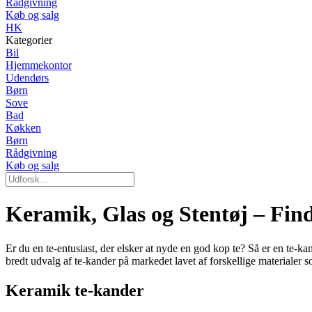
Rådgivning
Køb og salg
HK
Kategorier
Bil
Hjemmekontor
Udendørs
Børn
Sove
Bad
Køkken
Børn
Rådgivning
Køb og salg
Keramik, Glas og Stentøj – Fin
Er du en te-entusiast, der elsker at nyde en god kop te? Så er en te-kan
bredt udvalg af te-kander på markedet lavet af forskellige materialer 
Keramik te-kander