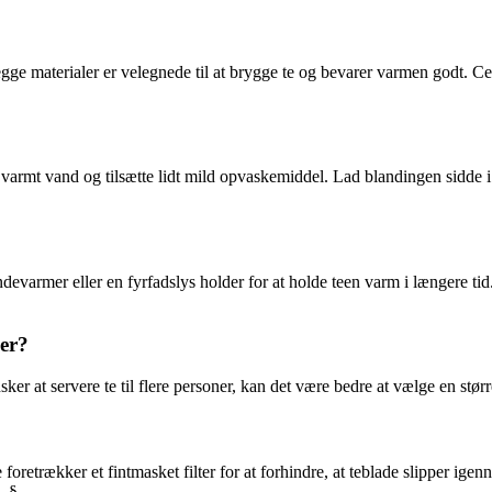
ge materialer er velegnede til at brygge te og bevarer varmen godt. 
 varmt vand og tilsætte lidt mild opvaskemiddel. Lad blandingen sidde i 
evarmer eller en fyrfadslys holder for at holde teen varm i længere tid
ner?
 ønsker at servere te til flere personer, kan det være bedre at vælge en st
retrækker et fintmasket filter for at forhindre, at teblade slipper igenn
. §