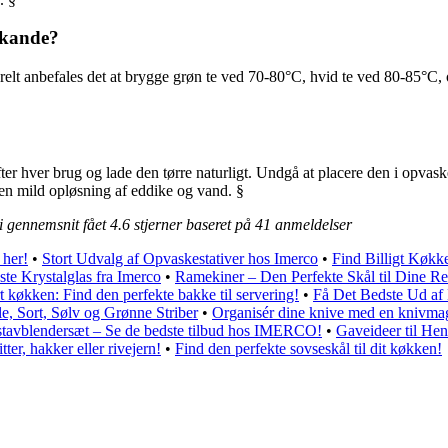
tekande?
elt anbefales det at brygge grøn te ved 70-80°C, hvid te ved 80-85°C, 
fter hver brug og lade den tørre naturligt. Undgå at placere den i opva
 en mild opløsning af eddike og vand. §
i gennemsnit fået
4.6
stjerner baseret på
41
anmeldelser
 her!
•
Stort Udvalg af Opvaskestativer hos Imerco
•
Find Billigt Køkk
te Krystalglas fra Imerco
•
Ramekiner – Den Perfekte Skål til Dine Re
t køkken: Find den perfekte bakke til servering!
•
Få Det Bedste Ud a
le, Sort, Sølv og Grønne Striber
•
Organisér dine knive med en knivmag
 stavblendersæt – Se de bedste tilbud hos IMERCO!
•
Gaveideer til Hen
tter, hakker eller rivejern!
•
Find den perfekte sovseskål til dit køkken!