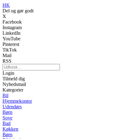
HK
Del og gør godt
X
Facebook
Instagram
LinkedIn
YouTube
Pinterest
TikTok
Mail
RSS
Login
Tilmeld dig
Nyhedsmail
Kategorier
Bil
Hjemmekontor
Udendørs
Børn
Sove
Bad
Køkken
Børn