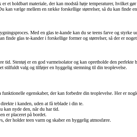
 et holdbart materiale, der kan modstå høje temperaturer, hvilket gør d
n. Du kan vælge mellem en række forskellige størrelser, så du kan finde en
brygningsproces. Med en glas te-kande kan du se teens farve og styrke ud
 finde glas te-kander i forskellige former og størrelser, så der er noge
gere tid. Stentøj er en god varmeisolator og kan opretholde den perfekte
 stilfuldt valg og tilføjer en hyggelig stemning til din teoplevelse.
funktionelle egenskaber, der kan forbedre din teoplevelse. Her er nogl
irekte i kanden, uden at få teblade i din te.
du kan nyde den, når du har tid.
n er placeret på bordet.
lys, der holder teen varm og skaber en hyggelig atmosfære.