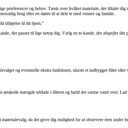
lige præferencer og behov. Tænk over hvilket materiale, der tiltaler dig 
 personlig brug eller en større til at dele te med venner og familie.
 tilføjelse til dit hjem.”
-kande, der passer til lige netop dig. Vælg en te-kande, der afspejler din
alevalget og eventuelle ekstra funktioner, såsom et indbygget filter elle
den ønskede mængde teblade i filteret og hæld det varme vand over. Lad te
lært materialevalg, da det giver dig mulighed for at observere teen un