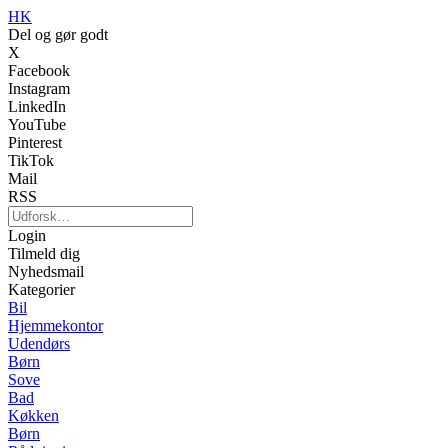
HK
Del og gør godt
X
Facebook
Instagram
LinkedIn
YouTube
Pinterest
TikTok
Mail
RSS
Login
Tilmeld dig
Nyhedsmail
Kategorier
Bil
Hjemmekontor
Udendørs
Børn
Sove
Bad
Køkken
Børn