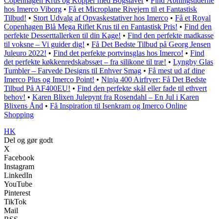
Copenhagen Krus og Kopper med Bogstaver
•
Find Åbningstiderne
hos Imerco Viborg
•
Få et Microplane Rivejern til et Fantastisk
Tilbud!
•
Stort Udvalg af Opvaskestativer hos Imerco
•
Få et Royal
Copenhagen Blå Mega Riflet Krus til en Fantastisk Pris!
•
Find den
perfekte Desserttallerken til din Kage!
•
Find den perfekte madkasse
til voksne – Vi guider dig!
•
Få Det Bedste Tilbud på Georg Jensen
Juleuro 2022!
•
Find det perfekte portvinsglas hos Imerco!
•
Find
det perfekte køkkenredskabssæt – fra silikone til træ!
•
Lyngby Glas
Tumbler – Farvede Designs til Enhver Smag
•
Få mest ud af dine
Imerco Plus og Imerco Point!
•
Ninja 400 Airfryer: Få Det Bedste
Tilbud På AF400EU!
•
Find den perfekte skål eller fade til ethvert
behov!
•
Karen Blixen Julepynt fra Rosendahl – En Jul i Karen
Blixens Ånd
•
Få Inspiration til Isenkram og Imerco Online
Shopping
HK
Del og gør godt
X
Facebook
Instagram
LinkedIn
YouTube
Pinterest
TikTok
Mail