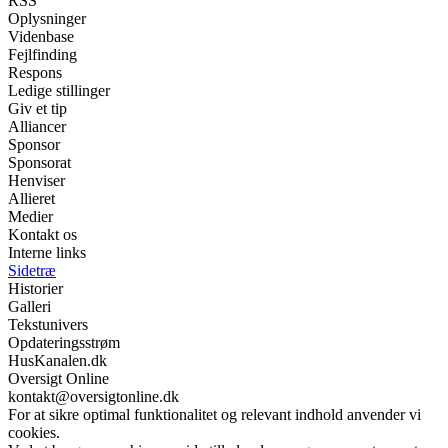
RSS
Oplysninger
Videnbase
Fejlfinding
Respons
Ledige stillinger
Giv et tip
Alliancer
Sponsor
Sponsorat
Henviser
Allieret
Medier
Kontakt os
Interne links
Sidetræ
Historier
Galleri
Tekstunivers
Opdateringsstrøm
HusKanalen.dk
Oversigt Online
kontakt@oversigtonline.dk
For at sikre optimal funktionalitet og relevant indhold anvender vi
cookies.