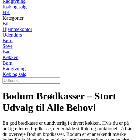
Rådgivning
Køb og salg
HK
Kategorier
Bil
Hjemmekontor
Udendørs
Børn
Sove
Bad
Køkken
Børn
Rådgivning
Køb og salg
Bodum Brødkasser – Stort
Udvalg til Alle Behov!
En god brødkasse er uundværlig i ethvert køkken. Hvis du er på
udkig efter en brødkasse, der er både stilfuld og funktionel, så bør
du overveje Bodum brødkasser. Bodum er et anerkendt mærke
inden for køkkenudstyr, og deres brødkasser er ingen undtagelse.