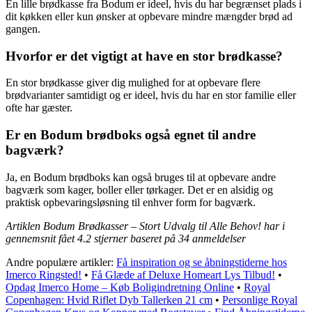
En lille brødkasse fra Bodum er ideel, hvis du har begrænset plads i
dit køkken eller kun ønsker at opbevare mindre mængder brød ad
gangen.
Hvorfor er det vigtigt at have en stor brødkasse?
En stor brødkasse giver dig mulighed for at opbevare flere
brødvarianter samtidigt og er ideel, hvis du har en stor familie eller
ofte har gæster.
Er en Bodum brødboks også egnet til andre
bagværk?
Ja, en Bodum brødboks kan også bruges til at opbevare andre
bagværk som kager, boller eller tørkager. Det er en alsidig og
praktisk opbevaringsløsning til enhver form for bagværk.
Artiklen Bodum Brødkasser – Stort Udvalg til Alle Behov! har i
gennemsnit fået
4.2
stjerner baseret på
34
anmeldelser
Andre populære artikler:
Få inspiration og se åbningstiderne hos
Imerco Ringsted!
•
Få Glæde af Deluxe Homeart Lys Tilbud!
•
Opdag Imerco Home – Køb Boligindretning Online
•
Royal
Copenhagen: Hvid Riflet Dyb Tallerken 21 cm
•
Personlige Royal