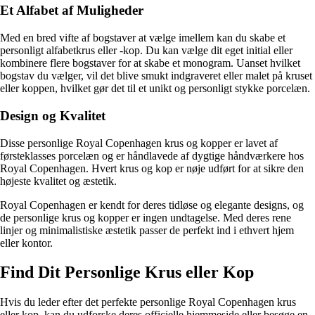
Et Alfabet af Muligheder
Med en bred vifte af bogstaver at vælge imellem kan du skabe et
personligt alfabetkrus eller -kop. Du kan vælge dit eget initial eller
kombinere flere bogstaver for at skabe et monogram. Uanset hvilket
bogstav du vælger, vil det blive smukt indgraveret eller malet på kruset
eller koppen, hvilket gør det til et unikt og personligt stykke porcelæn.
Design og Kvalitet
Disse personlige Royal Copenhagen krus og kopper er lavet af
førsteklasses porcelæn og er håndlavede af dygtige håndværkere hos
Royal Copenhagen. Hvert krus og kop er nøje udført for at sikre den
højeste kvalitet og æstetik.
Royal Copenhagen er kendt for deres tidløse og elegante designs, og
de personlige krus og kopper er ingen undtagelse. Med deres rene
linjer og minimalistiske æstetik passer de perfekt ind i ethvert hjem
eller kontor.
Find Dit Personlige Krus eller Kop
Hvis du leder efter det perfekte personlige Royal Copenhagen krus
eller kop, kan du udforske deres officielle hjemmeside eller besøge en