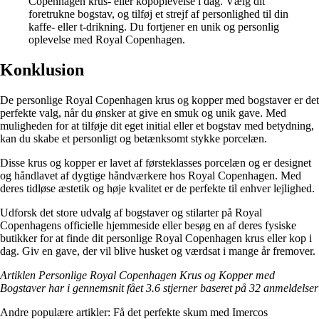
Copenhagen krus- eller kopoplevelse i dag. Vælg dit
foretrukne bogstav, og tilføj et strejf af personlighed til din
kaffe- eller t-drikning. Du fortjener en unik og personlig
oplevelse med Royal Copenhagen.
Konklusion
De personlige Royal Copenhagen krus og kopper med bogstaver er det
perfekte valg, når du ønsker at give en smuk og unik gave. Med
muligheden for at tilføje dit eget initial eller et bogstav med betydning,
kan du skabe et personligt og betænksomt stykke porcelæn.
Disse krus og kopper er lavet af førsteklasses porcelæn og er designet
og håndlavet af dygtige håndværkere hos Royal Copenhagen. Med
deres tidløse æstetik og høje kvalitet er de perfekte til enhver lejlighed.
Udforsk det store udvalg af bogstaver og stilarter på Royal
Copenhagens officielle hjemmeside eller besøg en af deres fysiske
butikker for at finde dit personlige Royal Copenhagen krus eller kop i
dag. Giv en gave, der vil blive husket og værdsat i mange år fremover.
Artiklen Personlige Royal Copenhagen Krus og Kopper med
Bogstaver har i gennemsnit fået
3.6
stjerner baseret på
32
anmeldelser
Andre populære artikler:
Få det perfekte skum med Imercos