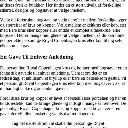
af deres fysiske butikker. Her finder du et stort udvalg af forskellige
stilarter, designs og bogstaver at vælge imellem.
Vælg dit foretrukne bogstav, og vælg derefter mellem forskellige typer
og størrelser af krus og kopper. Vælg mellem enkeltkrus eller kop, sæt
med flere krus eller kopper eller endda et komplet alfabetkrus- eller
kopssæt. Der er mange muligheder at vælge imellem, så du kan finde
det perfekte personlige Royal Copenhagen krus eller kop til dig selv
eller som en gave.
En Gave Til Enhver Anledning
De personlige Royal Copenhagen krus og kopper med bogstaver er en
fantastisk gaveide til enhver anledning. Uanset om det er en
fødselsdag, et jubilæum, et bryllup eller bare en betænksom gestus, vil
et personligt Royal Copenhagen krus eller kop med bogstaver vise, at
du har lagt tanke og omtanke i gaven.
Fordi disse krus og kopper er lavet af førsteklasses porcelæn og har en
tidløs æstetik, kan de bringe glæde og indsigt i mange år fremover. De
personlige Royal Copenhagen krus og kopper med bogstaver er en
gave, der vil blive husket og værdsat af modtageren.
Tag det næste skridt i at skabe din personlige Royal