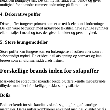
fleksibelt loungesystem. De kan flyttes rundt efter behov og giver
mulighed for at ændre rummets indretning på få minutter.
4. Dekorative puffer
Disse puffer fungerer primært som et æstetisk element i indretningen.
De kan være betrukket med mønstrede tekstiler, have synlige syninger
eller detaljer i metal og træ, der giver karakter og personlighed.
5. Store loungemodeller
Store puffer kan fungere som en forlængelse af sofaen eller som et
selvstændigt møbel. De er ideelle til afslapning og samvær og kan
bruges som en uformel siddeplads i stuen.
Forskellige brands inden for sofapuffer
Markedet for sofapuffer spænder bredt, og flere kendte møbelbrands
tilbyder modeller i forskellige prisklasser og stilarter.
Bolia
Bolia er kendt for sit skandinaviske design og brug af naturlige
materialer. Deres puffer kombinerer enkelhed med høj kvalitet og fås