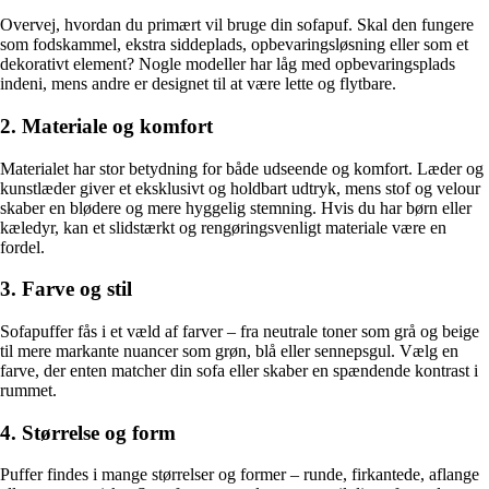
Overvej, hvordan du primært vil bruge din sofapuf. Skal den fungere
som fodskammel, ekstra siddeplads, opbevaringsløsning eller som et
dekorativt element? Nogle modeller har låg med opbevaringsplads
indeni, mens andre er designet til at være lette og flytbare.
2. Materiale og komfort
Materialet har stor betydning for både udseende og komfort. Læder og
kunstlæder giver et eksklusivt og holdbart udtryk, mens stof og velour
skaber en blødere og mere hyggelig stemning. Hvis du har børn eller
kæledyr, kan et slidstærkt og rengøringsvenligt materiale være en
fordel.
3. Farve og stil
Sofapuffer fås i et væld af farver – fra neutrale toner som grå og beige
til mere markante nuancer som grøn, blå eller sennepsgul. Vælg en
farve, der enten matcher din sofa eller skaber en spændende kontrast i
rummet.
4. Størrelse og form
Puffer findes i mange størrelser og former – runde, firkantede, aflange