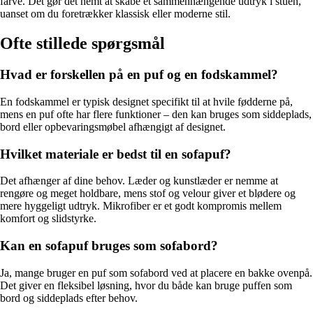
farve. Det gør det nemt at skabe et sammenhængende udtryk i stuen,
uanset om du foretrækker klassisk eller moderne stil.
Ofte stillede spørgsmål
Hvad er forskellen på en puf og en fodskammel?
En fodskammel er typisk designet specifikt til at hvile fødderne på,
mens en puf ofte har flere funktioner – den kan bruges som siddeplads,
bord eller opbevaringsmøbel afhængigt af designet.
Hvilket materiale er bedst til en sofapuf?
Det afhænger af dine behov. Læder og kunstlæder er nemme at
rengøre og meget holdbare, mens stof og velour giver et blødere og
mere hyggeligt udtryk. Mikrofiber er et godt kompromis mellem
komfort og slidstyrke.
Kan en sofapuf bruges som sofabord?
Ja, mange bruger en puf som sofabord ved at placere en bakke ovenpå.
Det giver en fleksibel løsning, hvor du både kan bruge puffen som
bord og siddeplads efter behov.