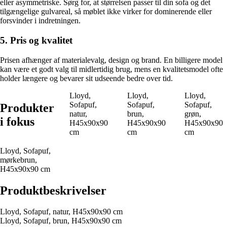
eller asymmetriske. Sørg for, at størrelsen passer til din sofa og det
tilgængelige gulvareal, så møblet ikke virker for dominerende eller
forsvinder i indretningen.
5. Pris og kvalitet
Prisen afhænger af materialevalg, design og brand. En billigere model
kan være et godt valg til midlertidig brug, mens en kvalitetsmodel ofte
holder længere og bevarer sit udseende bedre over tid.
Lloyd,
Lloyd,
Lloyd,
Sofapuf,
Sofapuf,
Sofapuf,
Produkter
natur,
brun,
grøn,
i fokus
H45x90x90
H45x90x90
H45x90x90
cm
cm
cm
Lloyd, Sofapuf,
mørkebrun,
H45x90x90 cm
Produktbeskrivelser
Lloyd, Sofapuf, natur, H45x90x90 cm
Lloyd, Sofapuf, brun, H45x90x90 cm