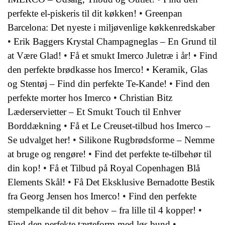
perfekte el-piskeris til dit køkken!
•
Greenpan
Barcelona: Det nyeste i miljøvenlige køkkenredskaber
•
Erik Baggers Krystal Champagneglas – En Grund til
at Være Glad!
•
Få et smukt Imerco Juletræ i år!
•
Find
den perfekte brødkasse hos Imerco!
•
Keramik, Glas
og Stentøj – Find din perfekte Te-Kande!
•
Find den
perfekte morter hos Imerco
•
Christian Bitz
Læderservietter – Et Smukt Touch til Enhver
Borddækning
•
Få et Le Creuset-tilbud hos Imerco –
Se udvalget her!
•
Silikone Rugbrødsforme – Nemme
at bruge og rengøre!
•
Find det perfekte te-tilbehør til
din kop!
•
Få et Tilbud på Royal Copenhagen Blå
Elements Skål!
•
Få Det Eksklusive Bernadotte Bestik
fra Georg Jensen hos Imerco!
•
Find den perfekte
stempelkande til dit behov – fra lille til 4 kopper!
•
Find den perfekte tærteform med løs bund
•