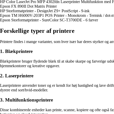
HP Color LaserJet Pro MFP 4302fdn Laserprinter Multifunktion med Fa
Epson FX 890II Dot Matrix Printer
HP Storformatprinter - DesignJet Z9+ PostScript - 9-ink
Epson TM H6000V-203P1 POS Printer - Monokrom - Termisk / dot-m
Epson Storformatprinter - SureColor SC-T3700DE - 6 farver
Forskellige typer af printere
Printere findes i mange varianter, som hver især har deres styrker og a
1. Blækprintere
Blækprintere bruger flydende blæk til at skabe skarpe og farverige udskr
hjemmekontorer og kreative opgaver.
2. Laserprintere
Laserprintere anvender toner og er kendt for høj hastighed og lave drif
dyrere end sort/hvid-modeller.
3. Multifunktionsprintere
Disse kombinerede enheder kan printe, scanne, kopiere og ofte også fax