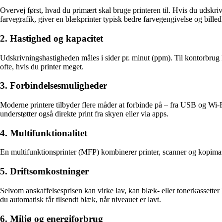
Overvej først, hvad du primært skal bruge printeren til. Hvis du udskriv
farvegrafik, giver en blækprinter typisk bedre farvegengivelse og billedk
2. Hastighed og kapacitet
Udskrivningshastigheden måles i sider pr. minut (ppm). Til kontorbrug k
ofte, hvis du printer meget.
3. Forbindelsesmuligheder
Moderne printere tilbyder flere måder at forbinde på – fra USB og Wi-Fi
understøtter også direkte print fra skyen eller via apps.
4. Multifunktionalitet
En multifunktionsprinter (MFP) kombinerer printer, scanner og kopimaski
5. Driftsomkostninger
Selvom anskaffelsesprisen kan virke lav, kan blæk- eller tonerkassetter
du automatisk får tilsendt blæk, når niveauet er lavt.
6. Miljø og energiforbrug