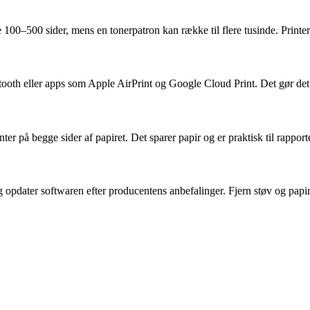
100–500 sider, mens en tonerpatron kan række til flere tusinde. Printere
uetooth eller apps som Apple AirPrint og Google Cloud Print. Det gør det 
ter på begge sider af papiret. Det sparer papir og er praktisk til rappo
 opdater softwaren efter producentens anbefalinger. Fjern støv og papirr