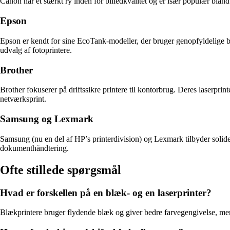
Canon har et stærkt ry inden for billedkvalitet og er især populær blan
Epson
Epson er kendt for sine EcoTank-modeller, der bruger genopfyldelige bl
udvalg af fotoprintere.
Brother
Brother fokuserer på driftssikre printere til kontorbrug. Deres laserprin
netværksprint.
Samsung og Lexmark
Samsung (nu en del af HP’s printerdivision) og Lexmark tilbyder solide 
dokumenthåndtering.
Ofte stillede spørgsmål
Hvad er forskellen på en blæk- og en laserprinter?
Blækprintere bruger flydende blæk og giver bedre farvegengivelse, mens 