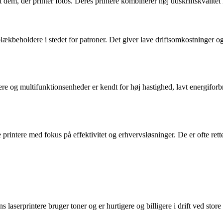
dt dem, der printer fotos. Deres printere kombinerer høj udskriftskvalit
ækbeholdere i stedet for patroner. Det giver lave driftsomkostninger og
tere og multifunktionsenheder er kendt for høj hastighed, lavt energiforb
printere med fokus på effektivitet og erhvervsløsninger. De er ofte ret
laserprintere bruger toner og er hurtigere og billigere i drift ved stor