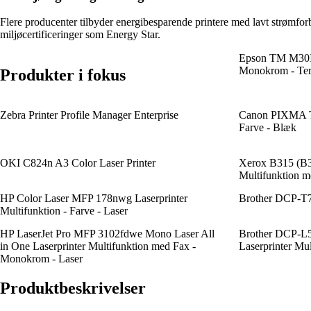
Flere producenter tilbyder energibesparende printere med lavt strømforb
miljøcertificeringer som Energy Star.
Epson TM M30II
Monokrom - Term
Produkter i fokus
Zebra Printer Profile Manager Enterprise
Canon PIXMA TR
Farve - Blæk
OKI C824n A3 Color Laser Printer
Xerox B315 (B3
Multifunktion m
HP Color Laser MFP 178nwg Laserprinter
Brother DCP-T
Multifunktion - Farve - Laser
HP LaserJet Pro MFP 3102fdwe Mono Laser All
Brother DCP-L
in One Laserprinter Multifunktion med Fax -
Laserprinter Mu
Monokrom - Laser
Produktbeskrivelser