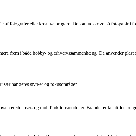
ofte af fotografer eller kreative brugere. De kan udskrive på fotopapir i 
rintere frem i både hobby- og erhvervssammenhæng. De anvender plast ell
r især har deres styrker og fokusområder.
il avancerede laser- og multifunktionsmodeller. Brandet er kendt for bru