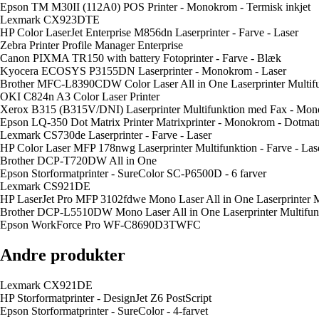
Epson TM M30II (112A0) POS Printer - Monokrom - Termisk inkjet
Lexmark CX923DTE
HP Color LaserJet Enterprise M856dn Laserprinter - Farve - Laser
Zebra Printer Profile Manager Enterprise
Canon PIXMA TR150 with battery Fotoprinter - Farve - Blæk
Kyocera ECOSYS P3155DN Laserprinter - Monokrom - Laser
Brother MFC-L8390CDW Color Laser All in One Laserprinter Multifu
OKI C824n A3 Color Laser Printer
Xerox B315 (B315V/DNI) Laserprinter Multifunktion med Fax - Mon
Epson LQ-350 Dot Matrix Printer Matrixprinter - Monokrom - Dotmat
Lexmark CS730de Laserprinter - Farve - Laser
HP Color Laser MFP 178nwg Laserprinter Multifunktion - Farve - Las
Brother DCP-T720DW All in One
Epson Storformatprinter - SureColor SC-P6500D - 6 farver
Lexmark CS921DE
HP LaserJet Pro MFP 3102fdwe Mono Laser All in One Laserprinter 
Brother DCP-L5510DW Mono Laser All in One Laserprinter Multifun
Epson WorkForce Pro WF-C8690D3TWFC
Andre produkter
Lexmark CX921DE
HP Storformatprinter - DesignJet Z6 PostScript
Epson Storformatprinter - SureColor - 4-farvet