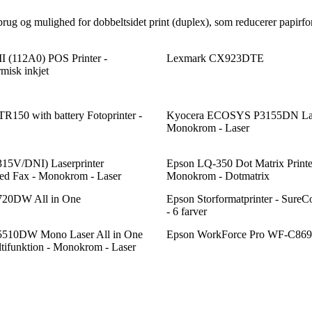
rug og mulighed for dobbeltsidet print (duplex), som reducerer papirfor
 (112A0) POS Printer -
Lexmark CX923DTE
isk inkjet
150 with battery Fotoprinter -
Kyocera ECOSYS P3155DN Lase
Monokrom - Laser
15V/DNI) Laserprinter
Epson LQ-350 Dot Matrix Printer
ed Fax - Monokrom - Laser
Monokrom - Dotmatrix
720DW All in One
Epson Storformatprinter - Sure
- 6 farver
5510DW Mono Laser All in One
Epson WorkForce Pro WF-C8
ltifunktion - Monokrom - Laser