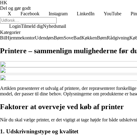
HK
Del og gør godt
X
Facebook
Instagram
LinkedIn
YouTube
Pin
Login
Tilmeld dig
Nyhedsmail
Kategorier
Bil
Hjemmekontor
Udendørs
Børn
Sove
Bad
Køkken
Børn
Rådgivning
Køb
Printere – sammenlign mulighederne før d
Artiklen præsenterer et udvalg af printere, der repræsenterer forskelli
model, der passer til dine behov. Oplysningerne om produkterne er baser
Faktorer at overveje ved køb af printer
Når du skal vælge printer, er det vigtigt at tage højde for både udskriv
1. Udskrivningstype og kvalitet