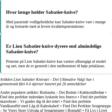
Hvor længe holder Sabatier-knive?
Med passende vedligeholdelse kan Sabatier-knive vare i mange
år og fortsætte med at levere kvalitetspræstationer.
Er Lion Sabatier-knive dyrere end almindelige
Sabatier-knive?
Priserne på Lion Sabatier-knive kan variere afhængigt af model
og sæt, men de er generelt i den mellemstore til høje prisklasse.
Artiklen Lion Sabatier Knivsæt – Det Ultimative Valg! har i
gennemsnit fået
4.4
stjerner baseret på
26
anmeldelser
Andre populære artikler:
Brabantia – Det Bedste i Køkkentilbehør
•
Find den perfekte indendørs lyskæde hos Imerco
•
Find det perfekte
skærebræt – Vi guider dig til det rette!
•
Find den perfekte
Vandkaraffel med Låg til Køleskabet!
•
Find Det Perfekte Sengetæppe
– Se Vores Store Udvalg af Sengetæpper i Bomuld!
•
Få Lys i Livet