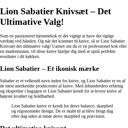
Lion Sabatier Knivsæt – Det
Ultimative Valg!
Som en passioneret hjemmekok er det vigtigt at have det rigtige
værktøj ved hånden. Og når det kommer til knive, så er Lion Sabatier
Knivsæt det ultimative valg! Uanset om du er en professionel kok eller
en madentusiast, vil disse knive hjælpe dig med at opnå perfekte
resultater i dit køkken.
Lion Sabatier – Et ikonisk mærke
Sabatier er et velkendt navn inden for knive, og Lion Sabatier er en af
de mest anerkendte producenter af knive. Med århundreders erfaring
og ekspertise i bagagen er Lion Sabatier kendt for at levere knive af
højeste kvalitet og holdbarhed.
Lion Sabatier knive er kendt for deres balance, skarphed
og ergonomiske design. De er skabt til at blive brugt dag
efter dag uden at miste deres skarphed og præcision.