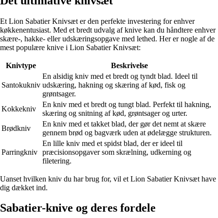
Det ultimative knivsæt
Et Lion Sabatier Knivsæt er den perfekte investering for enhver
køkkenentusiast. Med et bredt udvalg af knive kan du håndtere enhver
skære-, hakke- eller udskæringsopgave med lethed. Her er nogle af de
mest populære knive i Lion Sabatier Knivsæt:
Knivtype
Beskrivelse
En alsidig kniv med et bredt og tyndt blad. Ideel til
Santokukniv
udskæring, hakning og skæring af kød, fisk og
grøntsager.
En kniv med et bredt og tungt blad. Perfekt til hakning,
Kokkekniv
skæring og snitning af kød, grøntsager og urter.
En kniv med et takket blad, der gør det nemt at skære
Brødkniv
gennem brød og bagværk uden at ødelægge strukturen.
En lille kniv med et spidst blad, der er ideel til
Parringkniv
præcisionsopgaver som skrælning, udkerning og
filetering.
Uanset hvilken kniv du har brug for, vil et Lion Sabatier Knivsæt have
dig dækket ind.
Sabatier-knive og deres fordele