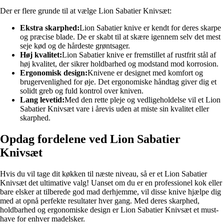
Der er flere grunde til at vælge Lion Sabatier Knivsæt:
Ekstra skarphed:
Lion Sabatier knive er kendt for deres skarpe
og præcise blade. De er skabt til at skære igennem selv det mest
seje kød og de hårdeste grøntsager.
Høj kvalitet:
Lion Sabatier knive er fremstillet af rustfrit stål af
høj kvalitet, der sikrer holdbarhed og modstand mod korrosion.
Ergonomisk design:
Knivene er designet med komfort og
brugervenlighed for øje. Det ergonomiske håndtag giver dig et
solidt greb og fuld kontrol over kniven.
Lang levetid:
Med den rette pleje og vedligeholdelse vil et Lion
Sabatier Knivsæt vare i årevis uden at miste sin kvalitet eller
skarphed.
Opdag fordelene ved Lion Sabatier
Knivsæt
Hvis du vil tage dit køkken til næste niveau, så er et Lion Sabatier
Knivsæt det ultimative valg! Uanset om du er en professionel kok eller
bare elsker at tilberede god mad derhjemme, vil disse knive hjælpe dig
med at opnå perfekte resultater hver gang. Med deres skarphed,
holdbarhed og ergonomiske design er Lion Sabatier Knivsæt et must-
have for enhver madelsker.