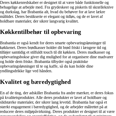
Deres køkkenredskaber er designet til at være både funktionelle og
behagelige at arbejde med. Fra grydeskeer og piskeris til skrælleknive
og durkslag, har Brabantia alt, hvad du behøver for at lave lækre
måltider. Deres bestikserie er elegant og tidløs, og de er lavet af
holdbare materialer, der sikrer langvarig kvalitet.
Køkkentilbehør til opbevaring
Brabantia er også kendt for deres smarte opbevaringsløsninger til
køkkenet. Deres brødkasser holder dit brød friskt i længere tid og
tilføjer samtidig et stilfuldt touch til dit køkken. Deres madkasser og
opbevaringsbokse giver dig mulighed for at organisere dine madvarer
og holde dem friske. Brabantia tilbyder også praktiske
opbevaringsløsninger til te og kaffe, så du kan holde dine
yndlingsdrikke lige ved hånden.
Kvalitet og bæredygtighed
En af de ting, der adskiller Brabantia fra andre mærker, er deres fokus
på kvalitetsprodukter. Alle deres produkter er lavet af holdbare og
slidstærke materialer, der sikrer lang levetid. Brabantia har også et
stærkt engagement i bæredygtighed, og de arbejder målrettet på at
reducere deres miljøpåvirkning. Deres produkter er designet til at være