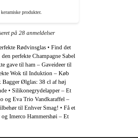
 keramiske produkter.
seret på
28
anmeldelser
erfekte Rødvinsglas
•
Find det
 den perfekte Champagne Sabel
te gave til ham – Gaveideer til
ekte Wok til Induktion – Køb
k Bagger Ølglas: 38 cl af høj
nde
•
Silikonegrydelapper – Et
o og Eva Trio Vandkaraffel –
Tilbehør til Enhver Smag!
•
Få et
r og Imerco Hammershøi – Et