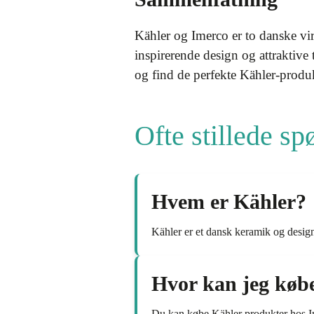
Kähler og Imerco er to danske vi
inspirerende design og attraktive 
og find de perfekte Kähler-produkt
Ofte stillede s
Hvem er Kähler?
Kähler er et dansk keramik og design
Hvor kan jeg køb
Du kan købe Kähler produkter hos I