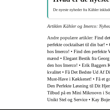
De nyeste nyheder fra Kähler inklud
Artiklen Kähler og Imerco: Nyhed
Andre populære artikler:
Find det
perfekte cocktailsæt til din bar!
•
hos Imerco!
•
Find den perfekte 
mænd
•
Elegant Bestik fra Georg
den hos Imerco!
•
Erik Baggers K
kvalitet
•
Få Det Bedste Ud Af D
Must-Have i Køkkenet!
•
Få et g
Den Perfekte Løsning til Dit Hje
Tilbud på en Mini Mikroovn i So
Unikt Stel og Service
•
Kay Bojes