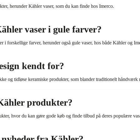
dukter, herunder Kähler vaser, som du kan finde hos Imerco.
ähler vaser i gule farver?
er i forskellige farver, herunder også gule vaser, hos både Kähler og Im
esign kendt for?
ikke og tidløse keramiske produkter, som blander traditionelt håndvær
Kähler produkter?
dukter, hvor du kan gøre gode køb og finde tilbud på deres populære va
 nyheder fra Kähler?