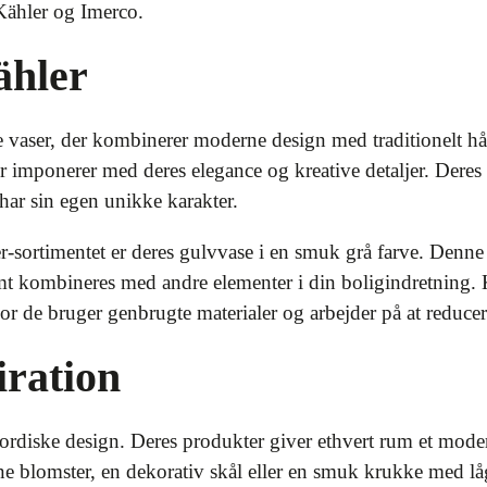
 Kähler og Imerco.
ähler
ke vaser, der kombinerer moderne design med traditionelt 
r imponerer med deres elegance og kreative detaljer. Dere
 har sin egen unikke karakter.
ler-sortimentet er deres gulvvase i en smuk grå farve. Denne v
mt kombineres med andre elementer i din boligindretning. K
r de bruger genbrugte materialer og arbejder på at reducer
iration
nordiske design. Deres produkter giver ethvert rum et mode
dine blomster, en dekorativ skål eller en smuk krukke med l