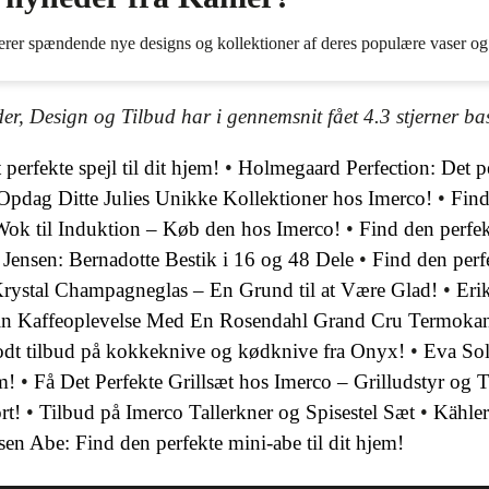
erer spændende nye designs og kollektioner af deres populære vaser og
er, Design og Tilbud har i gennemsnit fået
4.3
stjerner ba
 perfekte spejl til dit hjem!
•
Holmegaard Perfection: Det p
Opdag Ditte Julies Unikke Kollektioner hos Imerco!
•
Find
Wok til Induktion – Køb den hos Imerco!
•
Find den perfek
 Jensen: Bernadotte Bestik i 16 og 48 Dele
•
Find den perf
rystal Champagneglas – En Grund til at Være Glad!
•
Eri
in Kaffeoplevelse Med En Rosendahl Grand Cru Termoka
odt tilbud på kokkeknive og kødknive fra Onyx!
•
Eva Sol
m!
•
Få Det Perfekte Grillsæt hos Imerco – Grilludstyr og 
rt!
•
Tilbud på Imerco Tallerkner og Spisestel Sæt
•
Kähle
en Abe: Find den perfekte mini-abe til dit hjem!