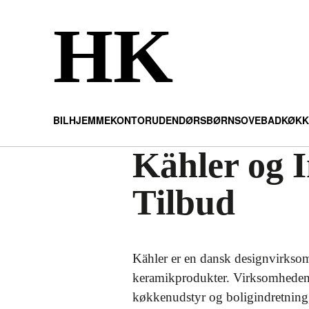
HK
BIL
HJEMMEKONTOR
UDENDØRS
BØRN
SOVE
BAD
KØKK
Kähler og 
Tilbud
Kähler er en dansk designvirksomh
keramikprodukter. Virksomheden 
køkkenudstyr og boligindretning, 