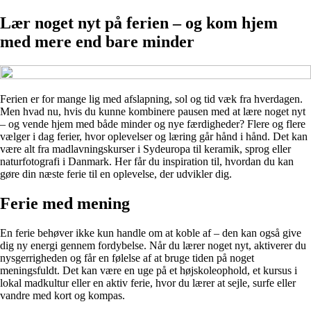
Lær noget nyt på ferien – og kom hjem
med mere end bare minder
Ferien er for mange lig med afslapning, sol og tid væk fra hverdagen.
Men hvad nu, hvis du kunne kombinere pausen med at lære noget nyt
– og vende hjem med både minder og nye færdigheder? Flere og flere
vælger i dag ferier, hvor oplevelser og læring går hånd i hånd. Det kan
være alt fra madlavningskurser i Sydeuropa til keramik, sprog eller
naturfotografi i Danmark. Her får du inspiration til, hvordan du kan
gøre din næste ferie til en oplevelse, der udvikler dig.
Ferie med mening
En ferie behøver ikke kun handle om at koble af – den kan også give
dig ny energi gennem fordybelse. Når du lærer noget nyt, aktiverer du
nysgerrigheden og får en følelse af at bruge tiden på noget
meningsfuldt. Det kan være en uge på et højskoleophold, et kursus i
lokal madkultur eller en aktiv ferie, hvor du lærer at sejle, surfe eller
vandre med kort og kompas.