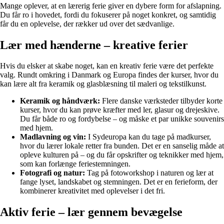
Mange oplever, at en lærerig ferie giver en dybere form for afslapning.
Du får ro i hovedet, fordi du fokuserer på noget konkret, og samtidig
får du en oplevelse, der rækker ud over det sædvanlige.
Lær med hænderne – kreative ferier
Hvis du elsker at skabe noget, kan en kreativ ferie være det perfekte
valg. Rundt omkring i Danmark og Europa findes der kurser, hvor du
kan lære alt fra keramik og glasblæsning til maleri og tekstilkunst.
Keramik og håndværk:
Flere danske værksteder tilbyder korte
kurser, hvor du kan prøve kræfter med ler, glasur og drejeskive.
Du får både ro og fordybelse – og måske et par unikke souvenirs
med hjem.
Madlavning og vin:
I Sydeuropa kan du tage på madkurser,
hvor du lærer lokale retter fra bunden. Det er en sanselig måde at
opleve kulturen på – og du får opskrifter og teknikker med hjem,
som kan forlænge feriestemningen.
Fotografi og natur:
Tag på fotoworkshop i naturen og lær at
fange lyset, landskabet og stemningen. Det er en ferieform, der
kombinerer kreativitet med oplevelser i det fri.
Aktiv ferie – lær gennem bevægelse