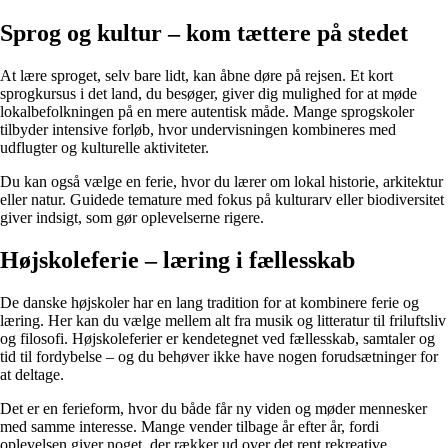
Sprog og kultur – kom tættere på stedet
At lære sproget, selv bare lidt, kan åbne døre på rejsen. Et kort
sprogkursus i det land, du besøger, giver dig mulighed for at møde
lokalbefolkningen på en mere autentisk måde. Mange sprogskoler
tilbyder intensive forløb, hvor undervisningen kombineres med
udflugter og kulturelle aktiviteter.
Du kan også vælge en ferie, hvor du lærer om lokal historie, arkitektur
eller natur. Guidede temature med fokus på kulturarv eller biodiversitet
giver indsigt, som gør oplevelserne rigere.
Højskoleferie – læring i fællesskab
De danske højskoler har en lang tradition for at kombinere ferie og
læring. Her kan du vælge mellem alt fra musik og litteratur til friluftsliv
og filosofi. Højskoleferier er kendetegnet ved fællesskab, samtaler og
tid til fordybelse – og du behøver ikke have nogen forudsætninger for
at deltage.
Det er en ferieform, hvor du både får ny viden og møder mennesker
med samme interesse. Mange vender tilbage år efter år, fordi
oplevelsen giver noget, der rækker ud over det rent rekreative.