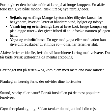
For nogle er den bedste måde at lære på at bruge kroppen. En aktiv
ferie kan give både motion, frisk luft og nye færdigheder.
Sejlads og surfing:
Mange kystområder tilbyder kurser for
begyndere, hvor du lærer at håndtere vind, bølger og udstyr.
Vandring og orientering:
Lær at læse kort, bruge kompas og
planlægge ruter – det giver frihed til at udforske naturen på egen
hånd.
Yoga og mindfulness:
En uge med yoga eller meditation kan
give dig redskaber til at finde ro – også når ferien er slut.
Aktive ferier er ideelle, hvis du vil kombinere læring med velvære. Du
får både fysisk udfordring og mental afkobling.
Lær noget nyt på ferien – og kom hjem med mere end bare minder
Planlæg en lærerig ferie, der udvider dine horisonter
Strand, storby eller natur? Forstå forskellen på de mest populære
ferietyper
Grøn ferieplanlægning: Sådan tænker du miljøet ind i din rejse