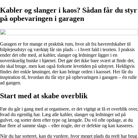
Kabler og slanger i kaos? Sådan får du styr
på opbevaringen i garagen
Garagen er for mange et praktisk rum, hvor alt fra haveredskaber til
bilplejeudstyr og værktøj får sin plads – i hvert fald i teorien. I praksis
ender det ofte med, at kabler, slanger og ledninger ligger i en
uoverskuelig bunke i hjørnet. Det gør det ikke bare svært at finde det,
du skal bruge, men kan også forkorte levetiden på udstyret. Heldigvis
findes der enkle løsninger, der kan bringe orden i kaosset. Her får du
inspiration til, hvordan du får styr på opbevaringen i garagen – én rulle
ad gangen.
Start med at skabe overblik
Før du går i gang med at organisere, er det vigtigt at få et overblik over,
hvad du egentlig har. Læg alle kabler, slanger og ledninger ud på
gulvet, og sorter dem efter type og længde. Du vil ofte opdage, at du
har flere af samme slags – eller nogle, der er defekte og kan kasseres.
Når du har sorteret, kan du vurdere, hvor meget plads du reelt har brug