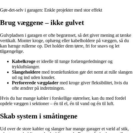
Gør-det-selv i garagen: Enkle projekter med stor effekt
Brug væggene – ikke gulvet
Gulvpladsen i garagen er ofte begrænset, så det giver mening at tænke
vertikalt. Monter kroge, ophæng eller kabelholdere på væggen, så du
kan hænge rullerne op. Det holder dem tørre, fri for snavs og let
tilgængelige.
Kabelkroge
er ideelle til tunge forlængerledninger og
trykluftslanger.
Slangeholdere
med tromlefunktion gør det nemt at rulle slangen
ud og ind uden knuder.
Perforerede vægplader
med kroge giver fleksibilitet, hvis du
ofte ændrer på indretningen.
Hvis du har mange kabler i forskellige størrelser, kan du med fordel
opdele væggen i sektioner – én til el, én til vand og én til luft.
Skab system i småtingene
Ud over de store kabler og slanger har mange garager et væld af stik,