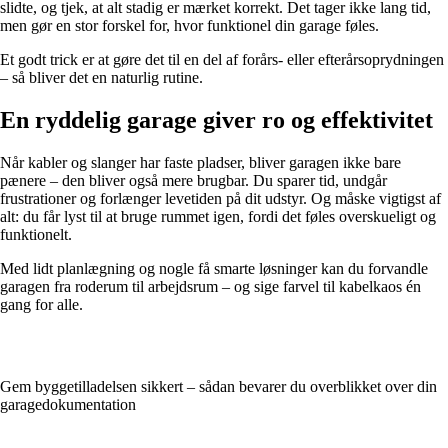
slidte, og tjek, at alt stadig er mærket korrekt. Det tager ikke lang tid,
men gør en stor forskel for, hvor funktionel din garage føles.
Et godt trick er at gøre det til en del af forårs- eller efterårsoprydningen
– så bliver det en naturlig rutine.
En ryddelig garage giver ro og effektivitet
Når kabler og slanger har faste pladser, bliver garagen ikke bare
pænere – den bliver også mere brugbar. Du sparer tid, undgår
frustrationer og forlænger levetiden på dit udstyr. Og måske vigtigst af
alt: du får lyst til at bruge rummet igen, fordi det føles overskueligt og
funktionelt.
Med lidt planlægning og nogle få smarte løsninger kan du forvandle
garagen fra roderum til arbejdsrum – og sige farvel til kabelkaos én
gang for alle.
Gem byggetilladelsen sikkert – sådan bevarer du overblikket over din
garagedokumentation