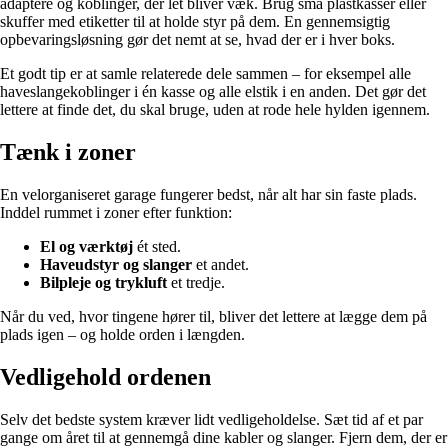
adaptere og koblinger, der let bliver væk. Brug små plastkasser eller
skuffer med etiketter til at holde styr på dem. En gennemsigtig
opbevaringsløsning gør det nemt at se, hvad der er i hver boks.
Et godt tip er at samle relaterede dele sammen – for eksempel alle
haveslangekoblinger i én kasse og alle elstik i en anden. Det gør det
lettere at finde det, du skal bruge, uden at rode hele hylden igennem.
Tænk i zoner
En velorganiseret garage fungerer bedst, når alt har sin faste plads.
Inddel rummet i zoner efter funktion:
El og værktøj
ét sted.
Haveudstyr og slanger
et andet.
Bilpleje og trykluft
et tredje.
Når du ved, hvor tingene hører til, bliver det lettere at lægge dem på
plads igen – og holde orden i længden.
Vedligehold ordenen
Selv det bedste system kræver lidt vedligeholdelse. Sæt tid af et par
gange om året til at gennemgå dine kabler og slanger. Fjern dem, der er