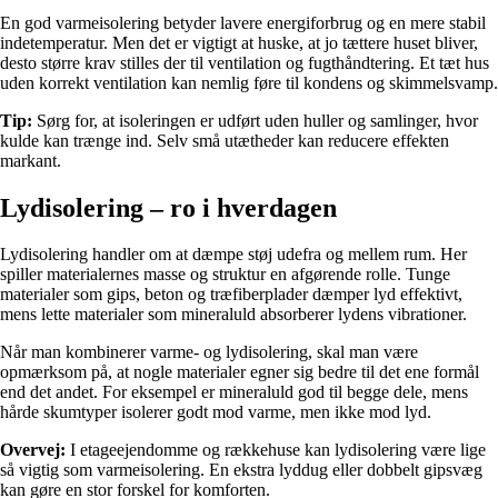
En god varmeisolering betyder lavere energiforbrug og en mere stabil
indetemperatur. Men det er vigtigt at huske, at jo tættere huset bliver,
desto større krav stilles der til ventilation og fugthåndtering. Et tæt hus
uden korrekt ventilation kan nemlig føre til kondens og skimmelsvamp.
Tip:
Sørg for, at isoleringen er udført uden huller og samlinger, hvor
kulde kan trænge ind. Selv små utætheder kan reducere effekten
markant.
Lydisolering – ro i hverdagen
Lydisolering handler om at dæmpe støj udefra og mellem rum. Her
spiller materialernes masse og struktur en afgørende rolle. Tunge
materialer som gips, beton og træfiberplader dæmper lyd effektivt,
mens lette materialer som mineraluld absorberer lydens vibrationer.
Når man kombinerer varme- og lydisolering, skal man være
opmærksom på, at nogle materialer egner sig bedre til det ene formål
end det andet. For eksempel er mineraluld god til begge dele, mens
hårde skumtyper isolerer godt mod varme, men ikke mod lyd.
Overvej:
I etageejendomme og rækkehuse kan lydisolering være lige
så vigtig som varmeisolering. En ekstra lyddug eller dobbelt gipsvæg
kan gøre en stor forskel for komforten.