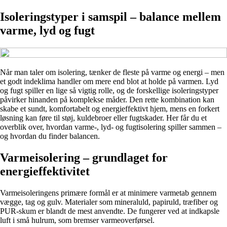
Isoleringstyper i samspil – balance mellem
varme, lyd og fugt
Når man taler om isolering, tænker de fleste på varme og energi – men
et godt indeklima handler om mere end blot at holde på varmen. Lyd
og fugt spiller en lige så vigtig rolle, og de forskellige isoleringstyper
påvirker hinanden på komplekse måder. Den rette kombination kan
skabe et sundt, komfortabelt og energieffektivt hjem, mens en forkert
løsning kan føre til støj, kuldebroer eller fugtskader. Her får du et
overblik over, hvordan varme-, lyd- og fugtisolering spiller sammen –
og hvordan du finder balancen.
Varmeisolering – grundlaget for
energieffektivitet
Varmeisoleringens primære formål er at minimere varmetab gennem
vægge, tag og gulv. Materialer som mineraluld, papiruld, træfiber og
PUR-skum er blandt de mest anvendte. De fungerer ved at indkapsle
luft i små hulrum, som bremser varmeoverførsel.