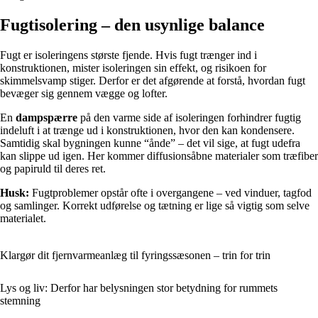
Fugtisolering – den usynlige balance
Fugt er isoleringens største fjende. Hvis fugt trænger ind i
konstruktionen, mister isoleringen sin effekt, og risikoen for
skimmelsvamp stiger. Derfor er det afgørende at forstå, hvordan fugt
bevæger sig gennem vægge og lofter.
En
dampspærre
på den varme side af isoleringen forhindrer fugtig
indeluft i at trænge ud i konstruktionen, hvor den kan kondensere.
Samtidig skal bygningen kunne “ånde” – det vil sige, at fugt udefra
kan slippe ud igen. Her kommer diffusionsåbne materialer som træfiber
og papiruld til deres ret.
Husk:
Fugtproblemer opstår ofte i overgangene – ved vinduer, tagfod
og samlinger. Korrekt udførelse og tætning er lige så vigtig som selve
materialet.
Klargør dit fjernvarmeanlæg til fyringssæsonen – trin for trin
Lys og liv: Derfor har belysningen stor betydning for rummets
stemning