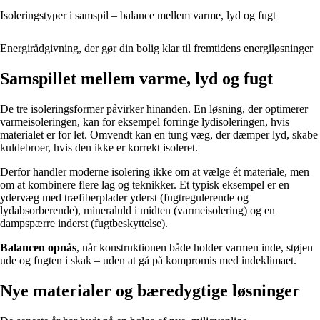
Isoleringstyper i samspil – balance mellem varme, lyd og fugt
Energirådgivning, der gør din bolig klar til fremtidens energiløsninger
Samspillet mellem varme, lyd og fugt
De tre isoleringsformer påvirker hinanden. En løsning, der optimerer
varmeisoleringen, kan for eksempel forringe lydisoleringen, hvis
materialet er for let. Omvendt kan en tung væg, der dæmper lyd, skabe
kuldebroer, hvis den ikke er korrekt isoleret.
Derfor handler moderne isolering ikke om at vælge ét materiale, men
om at kombinere flere lag og teknikker. Et typisk eksempel er en
ydervæg med træfiberplader yderst (fugtregulerende og
lydabsorberende), mineraluld i midten (varmeisolering) og en
dampspærre inderst (fugtbeskyttelse).
Balancen opnås
, når konstruktionen både holder varmen inde, støjen
ude og fugten i skak – uden at gå på kompromis med indeklimaet.
Nye materialer og bæredygtige løsninger