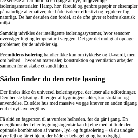
De seneste år har budt på en bølge af nye, miljøvenlige
isoleringsmaterialer. Hamp, hør, fåreuld og genbrugspapir er eksempler
på naturlige alternativer, der både isolerer effektivt og regulerer fugt
naturligt. De har desuden den fordel, at de ofte giver et bedre akustisk
miljø.
Samtidig udvikles der intelligente isoleringssystemer, hvor sensorer
overvåger fugt og temperatur i væggen. Det gør det muligt at opdage
problemer, før de udvikler sig.
Fremtidens isolering
handler ikke kun om tykkelse og U-værdi, men
om helhed – hvordan materialer, konstruktion og ventilation arbejder
sammen for at skabe et sundt hjem.
Sådan finder du den rette løsning
Der findes ikke én universel isoleringstype, der løser alle udfordringer.
Den bedste løsning afhænger af bygningens alder, konstruktion og
anvendelse. Et ældre hus med massive vægge kræver en anden tilgang
end et nyt lavenergihus.
Få altid en fagperson til at vurdere helheden, før du går i gang. En
energikonsulent eller bygningsingeniør kan hjælpe med at finde den
optimale kombination af varme-, lyd- og fugtisolering – så du undgår
dyre fejl og får et hjem, der både er behageligt og bæredygtigt.