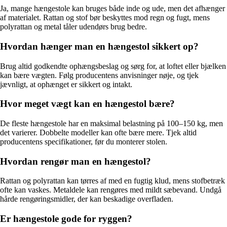
Ja, mange hængestole kan bruges både inde og ude, men det afhænger
af materialet. Rattan og stof bør beskyttes mod regn og fugt, mens
polyrattan og metal tåler udendørs brug bedre.
Hvordan hænger man en hængestol sikkert op?
Brug altid godkendte ophængsbeslag og sørg for, at loftet eller bjælken
kan bære vægten. Følg producentens anvisninger nøje, og tjek
jævnligt, at ophænget er sikkert og intakt.
Hvor meget vægt kan en hængestol bære?
De fleste hængestole har en maksimal belastning på 100–150 kg, men
det varierer. Dobbelte modeller kan ofte bære mere. Tjek altid
producentens specifikationer, før du monterer stolen.
Hvordan rengør man en hængestol?
Rattan og polyrattan kan tørres af med en fugtig klud, mens stofbetræk
ofte kan vaskes. Metaldele kan rengøres med mildt sæbevand. Undgå
hårde rengøringsmidler, der kan beskadige overfladen.
Er hængestole gode for ryggen?