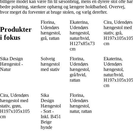
billigere model kan være fin til sæsonbrug, mens en dyrere stol ofte har
bedre polstring, stærkere ophæng og længere holdbarhed. Overvej,
hvor meget du forventer at bruge stolen, og vælg derefter.
Florina,
Ekaterina,
Cira, Udendørs
Udendørs
Udendørs
hængestol med
Produkter
hængestol,
hængestol,
stativ, grå,
i fokus
grå, rattan
natur/hvid,
H197x105x10
H127x85x73
cm
cm
Sika Design
Solveig
Florina,
Ekaterina,
Hængestol -
hængestol
Udendørs
Udendørs
Natur
med stativ
hængestol,
hængestol,
grå/hvid,
natur/hvid,
rattan
H197x105x10
cm
Cira, Udendørs
Sika
Florina,
hængestol med
Design
Udendørs
stativ, grøn,
Hængestol
hængestol,
H197x105x105
- Sort -
natur, rattan
cm
Inkl. B451
Beige
hynde