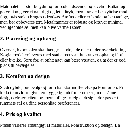
Materialet har stor betydning for både udseende og levetid. Rattan og
polyrattan giver et naturligt og let udtryk, men kræver beskyttelse mod
fugt, hvis stolen bruges udendørs. Stofmodeller er bløde og behagelige,
men bør opbevares tørt. Metalrammer er robuste og kræver minimal
vedligeholdelse, men kan blive varme i solen.
2. Placering og ophæng
Overvej, hvor stolen skal hænge – inde, ude eller under overdækning.
Nogle modeller leveres med stativ, mens andre kræver ophæng i loft
eller bjælke. Sørg for, at ophænget kan bære vægten, og at der er god
plads til bevægelse.
3. Komfort og design
Sædedybde, pudevalg og form har stor indflydelse på komforten. En
lukket kurvform giver en hyggelig hulefornemmelse, mens åbne
designs virker lettere og mere luftige. Vælg et design, der passer til
rummets stil og dine personlige præferencer.
4. Pris og kvalitet
Prisen varierer afhængigt af materialer, konstruktion og design. En