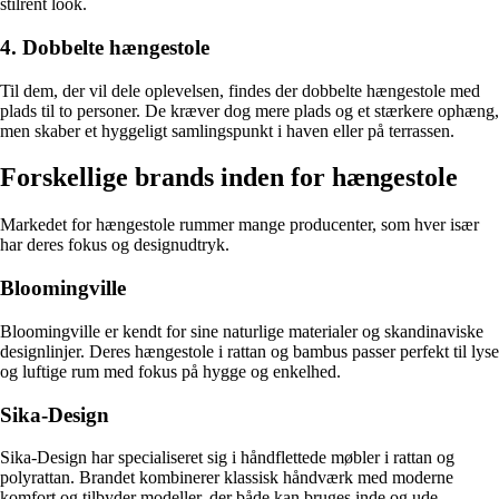
stilrent look.
4. Dobbelte hængestole
Til dem, der vil dele oplevelsen, findes der dobbelte hængestole med
plads til to personer. De kræver dog mere plads og et stærkere ophæng,
men skaber et hyggeligt samlingspunkt i haven eller på terrassen.
Forskellige brands inden for hængestole
Markedet for hængestole rummer mange producenter, som hver især
har deres fokus og designudtryk.
Bloomingville
Bloomingville er kendt for sine naturlige materialer og skandinaviske
designlinjer. Deres hængestole i rattan og bambus passer perfekt til lyse
og luftige rum med fokus på hygge og enkelhed.
Sika-Design
Sika-Design har specialiseret sig i håndflettede møbler i rattan og
polyrattan. Brandet kombinerer klassisk håndværk med moderne
komfort og tilbyder modeller, der både kan bruges inde og ude.