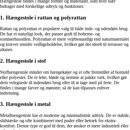
Hængestole findes i mange former og materialer, som hver især
bidrager med forskellige udtryk og funktioner.
1. Hængestole i rattan og polyrattan
Rattan og polyrattan er populære valg til både inde- og udendørs brug.
De har et naturligt look, der passer godt til boheme- og
sommerhusstilen. Polyrattan er mere vejrbestandigt end naturmaterialet
og kræver mindre vedligeholdelse, hvilket gør det ideelt til terrasser og
altaner.
2. Hængestole i stof
Stofhængestole minder om hængekøjer og er ofte fremstillet af bomuld
eller polyester. De er lette, bløde og nemme at pakke væk, hvilket gør
dem velegnede til indendørs brug eller til at tage med på ferie. De
findes i mange farver og mønstre, så de kan tilpasses enhver
indretning.
3. Hængestole i metal
Metalhængestole har et moderne og minimalistisk udtryk. De er stabile,
slidstærke og ofte kombineret med puder eller betræk for ekstra
komfort. Denne type er god til dem, der ønsker et mere industrielt eller