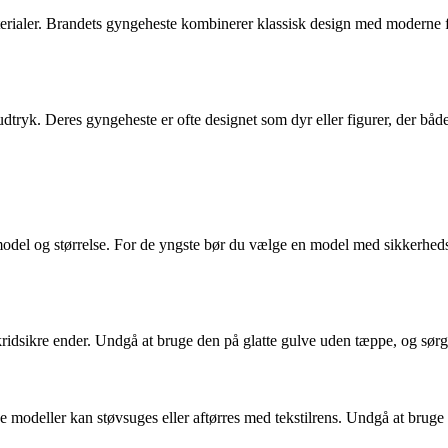
rialer. Brandets gyngeheste kombinerer klassisk design med moderne far
dtryk. Deres gyngeheste er ofte designet som dyr eller figurer, der båd
f model og størrelse. For de yngste bør du vælge en model med sikkerhe
kridsikre ender. Undgå at bruge den på glatte gulve uden tæppe, og sørg 
 modeller kan støvsuges eller aftørres med tekstilrens. Undgå at bruge