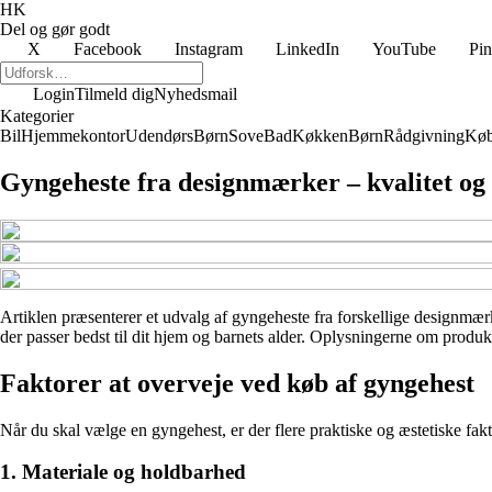
HK
Del og gør godt
X
Facebook
Instagram
LinkedIn
YouTube
Pin
Login
Tilmeld dig
Nyhedsmail
Kategorier
Bil
Hjemmekontor
Udendørs
Børn
Sove
Bad
Køkken
Børn
Rådgivning
Køb
Gyngeheste fra designmærker – kvalitet og 
Artiklen præsenterer et udvalg af gyngeheste fra forskellige designmærke
der passer bedst til dit hjem og barnets alder. Oplysningerne om produkt
Faktorer at overveje ved køb af gyngehest
Når du skal vælge en gyngehest, er der flere praktiske og æstetiske faktor
1. Materiale og holdbarhed