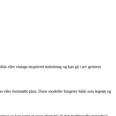
rdisk eller vintage-inspireret indretning og kan gå i arv gennem
r eller formstøbt plast. Disse modeller fungerer både som legetøj og
tasi og kan være et sjovt alternativ til den traditionelle gyngehest.