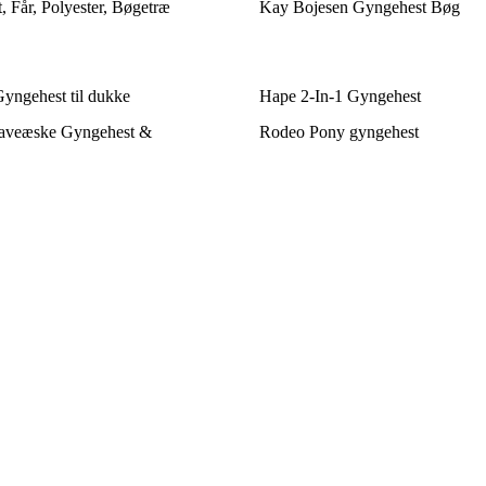
 Får, Polyester, Bøgetræ
Kay Bojesen Gyngehest Bøg
Gyngehest til dukke
Hape 2-In-1 Gyngehest
veæske Gyngehest &
Rodeo Pony gyngehest