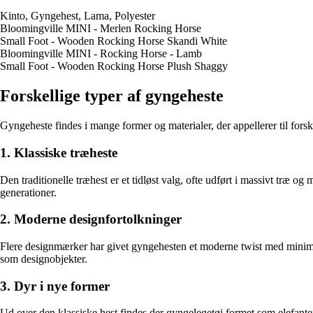
Kinto, Gyngehest, Lama, Polyester
Bloomingville MINI - Merlen Rocking Horse
Small Foot - Wooden Rocking Horse Skandi White
Bloomingville MINI - Rocking Horse - Lamb
Small Foot - Wooden Rocking Horse Plush Shaggy
Forskellige typer af gyngeheste
Gyngeheste findes i mange former og materialer, der appellerer til forske
1. Klassiske træheste
Den traditionelle træhest er et tidløst valg, ofte udført i massivt træ 
generationer.
2. Moderne designfortolkninger
Flere designmærker har givet gyngehesten et moderne twist med minimali
som designobjekter.
3. Dyr i nye former
Ud over den klassiske hest findes der gyngelegetøj formet som elefanter, 