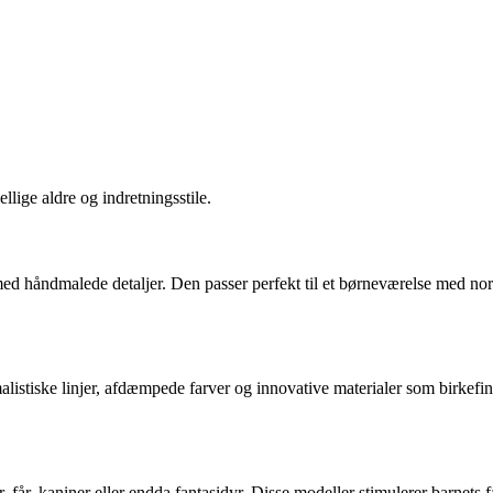
llige aldre og indretningsstile.
og med håndmalede detaljer. Den passer perfekt til et børneværelse med no
stiske linjer, afdæmpede farver og innovative materialer som birkefine
får, kaniner eller endda fantasidyr. Disse modeller stimulerer barnets fan