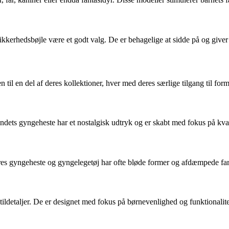
kkerhedsbøjle være et godt valg. De er behagelige at sidde på og giver
til en del af deres kollektioner, hver med deres særlige tilgang til for
dets gyngeheste har et nostalgisk udtryk og er skabt med fokus på kvali
res gyngeheste og gyngelegetøj har ofte bløde former og afdæmpede fa
stildetaljer. De er designet med fokus på børnevenlighed og funktionalit