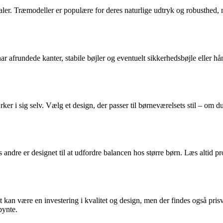
ialer. Træmodeller er populære for deres naturlige udtryk og robusthed, 
r afrundede kanter, stabile bøjler og eventuelt sikkerhedsbøjle eller h
r i sig selv. Vælg et design, der passer til børneværelsets stil – om d
s andre er designet til at udfordre balancen hos større børn. Læs altid
kan være en investering i kvalitet og design, men der findes også prisv
pynte.