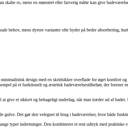
kan skabe ro, mens en mønstret eller farverig måtte kan give badeværelset
sale behov, mens dyrere varianter ofte byder på bedre absorbering, hurt
 minimalistisk design med en skridsikker overflade for øget komfort og
sempel på et funktionelt og æstetisk badeværelsestilbehør, der forener
t give et sikkert og behageligt underlag, når man træder ud af badet. Måt
åde gulve. Det gør den velegnet til brug i badeværelser, hvor både funkti
 mange typer indretninger. Den kombinerer et rent udtryk med praktiske 