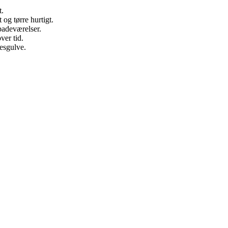
t.
og tørre hurtigt.
badeværelser.
ver tid.
sesgulve.