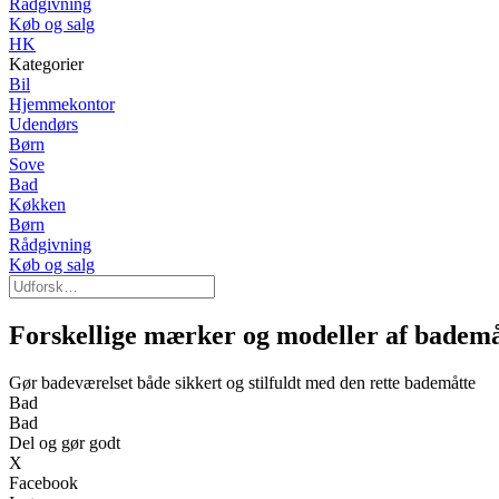
Rådgivning
Køb og salg
HK
Kategorier
Bil
Hjemmekontor
Udendørs
Børn
Sove
Bad
Køkken
Børn
Rådgivning
Køb og salg
Forskellige mærker og modeller af bademå
Gør badeværelset både sikkert og stilfuldt med den rette bademåtte
Bad
Bad
Del og gør godt
X
Facebook