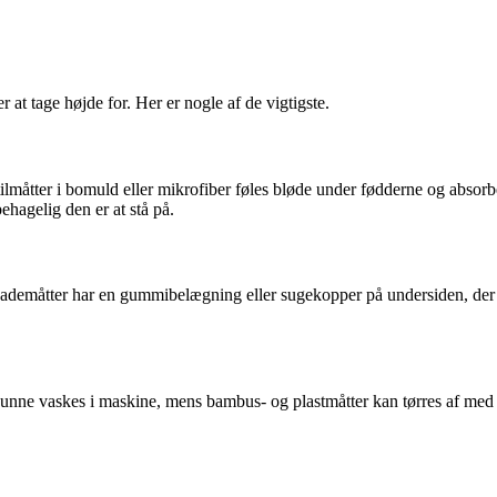
 at tage højde for. Her er nogle af de vigtigste.
tilmåtter i bomuld eller mikrofiber føles bløde under fødderne og absor
ehagelig den er at stå på.
emåtter har en gummibelægning eller sugekopper på undersiden, der forhi
unne vaskes i maskine, mens bambus- og plastmåtter kan tørres af med e