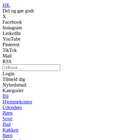
HK
Del og gør godt
X
Facebook
Instagram
LinkedIn
YouTube
Pinterest
TikTok
Mail
RSS
Login
Tilmeld dig
Nyhedsmail
Kategorier
Bil
Hjemmekontor
Udendørs
Børn
Sove
Bad
Køkken
Børn