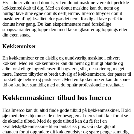
Hvis du er vild med donuts, vil en donut maskine være det perfekte
køkkenredskab til dig. Med en donut maskine kan du nemt og
hurtigt lave dine egne donuts derhjemme. Imerco tilbyder donut
maskiner af høj kvalitet, der gør det nemt for dig at lave perfekte
donuts hver gang. Du kan eksperimentere med forskellige
smagsvarianter og toppe dem med lækre glasurer og toppings efter
din egen smag.
Køkkenmixer
En køkkenmixer er en alsidig og uundværlig maskine i ethvert
køkken. Med en køkkenmixer kan du nemt og hurtigt blande og
ælte forskellige ingredienser til bagværk, slik, desserter og meget
mere. Imerco tilbyder et bredt udvalg af køkkenmixere, der passer til
forskellige behov og prisklasser. Med en køkkenmixer kan du spare
tid og kræfter, samtidig med at du opnår professionelle resultater.
Køkkenmaskiner tilbud hos Imerco
Hos Imerco kan du altid finde gode tilbud på køkkenmaskiner. Hold
øje med deres hjemmeside eller besøg en af deres butikker for at se
de aktuelle tilbud. Med de gode tilbud kan du få fat i en
kvalitetskøkkenmaskine til en fantastisk pris. Gå ikke glip af
chancen for at opgradere dit køkkenudstyr og spare penge samtidig.