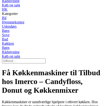
Rådgivning
Køb og salg
HK
Kategorier
Bil
Hjemmekontor
Udendørs
Børn
Sove
Bad
Køkken
Børn
Rådgivning
Køb og salg
Få Køkkenmaskiner til Tilbud
hos Imerco – Candyfloss,
Donut og Køkkenmixer
Køkkenmaskiner er uundværlige hjælpere i ethvert køkken. Hos