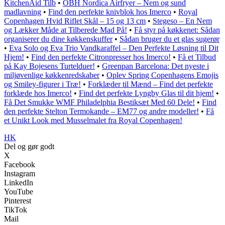
KitchenAid Tilb
•
OBH Nordica Airfryer – Nem og sund
madlavning
•
Find den perfekte knivblok hos Imerco
•
Royal
Copenhagen Hvid Riflet Skål – 15 og 13 cm
•
Stegeso – En Nem
og Lækker Måde at Tilberede Mad På!
•
Få styr på køkkenet: Sådan
organiserer du dine køkkenskuffer
•
Sådan bruger du et glas sugerør
•
Eva Solo og Eva Trio Vandkaraffel – Den Perfekte Løsning til Dit
Hjem!
•
Find den perfekte Citronpresser hos Imerco!
•
Få et Tilbud
på Kay Bojesens Turtelduer!
•
Greenpan Barcelona: Det nyeste i
miljøvenlige køkkenredskaber
•
Oplev Spring Copenhagens Emojis
og Smiley-figurer i Træ!
•
Forklæder til Mænd – Find det perfekte
forklæde hos Imerco!
•
Find det perfekte Lyngby Glas til dit hjem!
•
Få Det Smukke WMF Philadelphia Bestiksæt Med 60 Dele!
•
Find
den perfekte Stelton Termokande – EM77 og andre modeller!
•
Få
et Unikt Look med Musselmalet fra Royal Copenhagen!
HK
Del og gør godt
X
Facebook
Instagram
LinkedIn
YouTube
Pinterest
TikTok
Mail