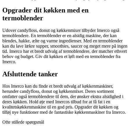
Opgrader dit køkken med en
termoblender
Udover candyfloss, donut og køkkenmixer tilbyder Imerco også
termoblendere. En termoblender er en alsidig maskine, der kan
blendes, hakke, ælte og varme ingredienser. Med en termoblender
kan du lave lækre supper, smoothies, saucer og meget mere på ingen
tid. Imerco har et bredt udvalg af termoblendere, der matcher ethvert
behov og budget. Giv dit køkken et løft med en termoblender fra
Imerco.
Afsluttende tanker
Hos Imerco kan du finde et bredt udvalg af køkkenmaskiner,
herunder candyfloss, donut og køkkenmixer. Deres sortiment
omfatter også termoblendere til dem, der ønsker ekstra alsidighed i
deres køkken. Hold øje med Imercos tilbud for at få fat i en
kvalitetskøkkenmaskine til en god pris. Opgrader dit køkken og
tilføj nye funktioner med de fantastiske køkkenmaskiner fra Imerco.
Ofte stillede spørgsmål