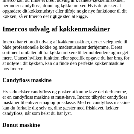
Imerco kan du finde et bredt udvalg af kvalitets-køkkenmaskiner,
herunder candyfloss, donut og køkkenmixer. Hvis du ønsker at
opgradere dit køkkenudstyr eller tilføje nogle nye funktioner til dit
køkken, så er Imerco det rigtige sted at kigge.
Imercos udvalg af køkkenmaskiner
Imerco har et bredt udvalg af køkkenmaskiner, der er velegnede til
både professionelle kokke og madentusiaster derhjemme. Deres
sortiment omfatter alt fra køkkenmixere til termoblendere og meget
mere. Uanset hvilken funktion eller specifik opgave du har brug for
at udføre i dit køkken, kan du finde den perfekte køkkenmaskine
hos Imerco.
Candyfloss maskine
Hvis du elsker candyfloss og ønsker at kunne lave det derhjemme,
er en candyfloss maskine et must-have. Imerco tilbyder candyfloss
maskiner til enhver smag og prisklasse. Med en candyfloss maskine
kan du forkæle dig selv og dine gæster med frisklavet, lækker
candyfloss, når som helst du har lyst.
Donut maskine