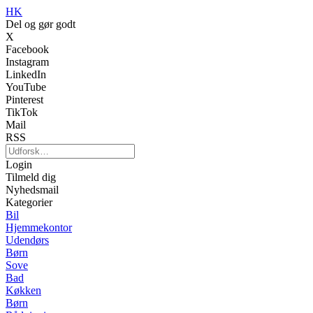
HK
Del og gør godt
X
Facebook
Instagram
LinkedIn
YouTube
Pinterest
TikTok
Mail
RSS
Login
Tilmeld dig
Nyhedsmail
Kategorier
Bil
Hjemmekontor
Udendørs
Børn
Sove
Bad
Køkken
Børn