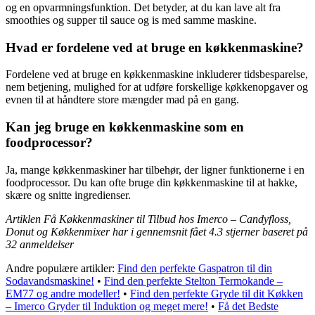
og en opvarmningsfunktion. Det betyder, at du kan lave alt fra
smoothies og supper til sauce og is med samme maskine.
Hvad er fordelene ved at bruge en køkkenmaskine?
Fordelene ved at bruge en køkkenmaskine inkluderer tidsbesparelse,
nem betjening, mulighed for at udføre forskellige køkkenopgaver og
evnen til at håndtere store mængder mad på en gang.
Kan jeg bruge en køkkenmaskine som en
foodprocessor?
Ja, mange køkkenmaskiner har tilbehør, der ligner funktionerne i en
foodprocessor. Du kan ofte bruge din køkkenmaskine til at hakke,
skære og snitte ingredienser.
Artiklen Få Køkkenmaskiner til Tilbud hos Imerco – Candyfloss,
Donut og Køkkenmixer har i gennemsnit fået
4.3
stjerner baseret på
32
anmeldelser
Andre populære artikler:
Find den perfekte Gaspatron til din
Sodavandsmaskine!
•
Find den perfekte Stelton Termokande –
EM77 og andre modeller!
•
Find den perfekte Gryde til dit Køkken
– Imerco Gryder til Induktion og meget mere!
•
Få det Bedste