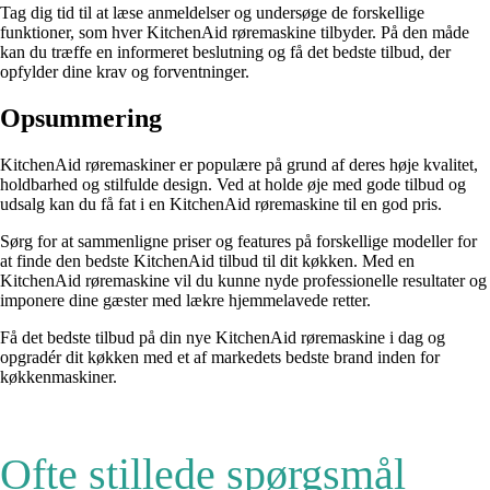
Tag dig tid til at læse anmeldelser og undersøge de forskellige
funktioner, som hver KitchenAid røremaskine tilbyder. På den måde
kan du træffe en informeret beslutning og få det bedste tilbud, der
opfylder dine krav og forventninger.
Opsummering
KitchenAid røremaskiner er populære på grund af deres høje kvalitet,
holdbarhed og stilfulde design. Ved at holde øje med gode tilbud og
udsalg kan du få fat i en KitchenAid røremaskine til en god pris.
Sørg for at sammenligne priser og features på forskellige modeller for
at finde den bedste KitchenAid tilbud til dit køkken. Med en
KitchenAid røremaskine vil du kunne nyde professionelle resultater og
imponere dine gæster med lækre hjemmelavede retter.
Få det bedste tilbud på din nye KitchenAid røremaskine i dag og
opgradér dit køkken med et af markedets bedste brand inden for
køkkenmaskiner.
Ofte stillede spørgsmål