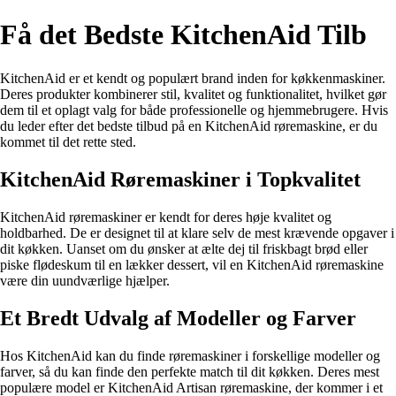
Få det Bedste KitchenAid Tilb
KitchenAid er et kendt og populært brand inden for køkkenmaskiner.
Deres produkter kombinerer stil, kvalitet og funktionalitet, hvilket gør
dem til et oplagt valg for både professionelle og hjemmebrugere. Hvis
du leder efter det bedste tilbud på en KitchenAid røremaskine, er du
kommet til det rette sted.
KitchenAid Røremaskiner i Topkvalitet
KitchenAid røremaskiner er kendt for deres høje kvalitet og
holdbarhed. De er designet til at klare selv de mest krævende opgaver i
dit køkken. Uanset om du ønsker at ælte dej til friskbagt brød eller
piske flødeskum til en lækker dessert, vil en KitchenAid røremaskine
være din uundværlige hjælper.
Et Bredt Udvalg af Modeller og Farver
Hos KitchenAid kan du finde røremaskiner i forskellige modeller og
farver, så du kan finde den perfekte match til dit køkken. Deres mest
populære model er KitchenAid Artisan røremaskine, der kommer i et