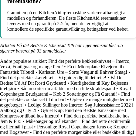
røremaskine?
Garantien på en KitchenAid røremaskine varierer afhængigt af
modellen og forhandleren. De fleste KitchenAid røremaskiner
leveres med en garanti på 2-5 år, men det er vigtigt at
kontrollere de specifikke garantivilkår og betingelser ved købet.
Artiklen Få det Bedste KitchenAid Tilb har i gennemsnit fået
3.5
stjerner baseret på
33
anmeldelser
Andre populære artikler:
Find det perfekte køkkenknivsæt – Imerco,
Vexø, Fontignac og mange flere!
•
Få et Microplane Rivejern til et
Fantastisk Tilbud!
•
Karlsson Ure – Sorte Vægur til Enhver Smag!
•
Find det perfekte skærebræt – Vi guider dig til det rette!
•
Få Det
Bedste Ud Af Dit Rosti Grydesæt!
•
Kærligheden til Kay Bojesens
træbjørn
•
Sådan sorter du affaldet med en lille skraldespand
•
Royal
Copenhagen Brudgaranti – Køb 2 Sorteringer og Få Garanti!
•
Find
det perfekte cocktailsæt til din bar!
•
Oplev de mange muligheder med
æggebæger!
•
Ledige Stillinger hos Imerco: Søg Juleassistance 2022 i
Aalborg og City 2!
•
Gør et Kup: Find den Bedste Ismaskine med
Kompressor tilbud hos Imerco!
•
Find den perfekte bestikbakke hos
Jem & Fix!
•
Målebæger og målekander – Find det rette decilitermål
og litermål i plast
•
Personlige Royal Copenhagen Krus og Kopper
med Bogstaver
•
Find den perfekte morgenkåbe eller badekåbe til dig!