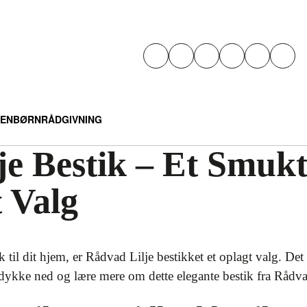
EN
BØRN
RÅDGIVNING
je Bestik – Et Smukt
 Valg
 til dit hjem, er Rådvad Lilje bestikket et oplagt valg. Det
 dykke ned og lære mere om dette elegante bestik fra Rådv