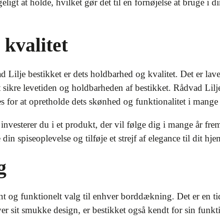
eligt at holde, hvilket gør det til en fornøjelse at bruge i
kvalitet
d Lilje bestikket er dets holdbarhed og kvalitet. Det er l
at sikre levetiden og holdbarheden af bestikket. Rådvad Lil
s for at opretholde dets skønhed og funktionalitet i mange 
nvesterer du i et produkt, der vil følge dig i mange år frem
e din spiseoplevelse og tilføje et strejf af elegance til dit hje
g
nt og funktionelt valg til enhver borddækning. Det er en tidl
over sit smukke design, er bestikket også kendt for sin funk