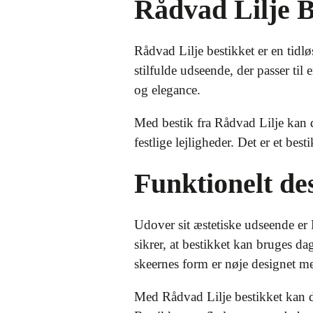
Rådvad Lilje Be
Rådvad Lilje bestikket er en tidlø
stilfulde udseende, der passer ti
og elegance.
Med bestik fra Rådvad Lilje kan d
festlige lejligheder. Det er et bes
Funktionelt de
Udover sit æstetiske udseende er R
sikrer, at bestikket kan bruges da
skeernes form er nøje designet m
Med Rådvad Lilje bestikket kan 