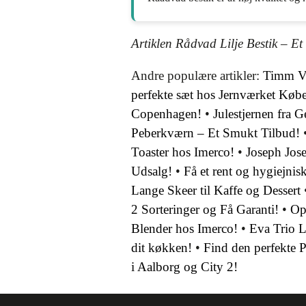
Artiklen Rådvad Lilje Bestik – E
Andre populære artikler:
Timm Vl
perfekte sæt hos Jernværket Kø
Copenhagen!
•
Julestjernen fra 
Peberkværn – Et Smukt Tilbud!
Toaster hos Imerco!
•
Joseph Jose
Udsalg!
•
Få et rent og hygiejni
Lange Skeer til Kaffe og Dessert
2 Sorteringer og Få Garanti!
•
Op
Blender hos Imerco!
•
Eva Trio L
dit køkken!
•
Find den perfekte P
i Aalborg og City 2!