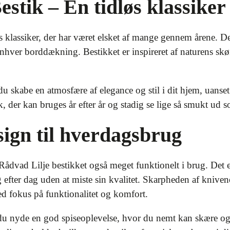
stik – En tidløs klassiker
s klassiker, der har været elsket af mange gennem årene. Det
l enhver borddækning. Bestikket er inspireret af naturens s
u skabe en atmosfære af elegance og stil i dit hjem, uanset 
tik, der kan bruges år efter år og stadig se lige så smukt ud 
sign til hverdagsbrug
ådvad Lilje bestikket også meget funktionelt i brug. Det er l
g efter dag uden at miste sin kvalitet. Skarpheden af knivene
ed fokus på funktionalitet og komfort.
du nyde en god spiseoplevelse, hvor du nemt kan skære og