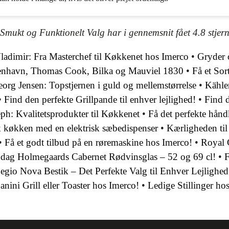
t Smukt og Funktionelt Valg har i gennemsnit fået
4.8
stjer
adimir: Fra Masterchef til Køkkenet hos Imerco
•
Gryder 
benhavn, Thomas Cook, Bilka og Mauviel 1830
•
Få et Sor
Georg Jensen: Topstjernen i guld og mellemstørrelse
•
Kähle
•
Find den perfekte Grillpande til enhver lejlighed!
•
Find d
ph: Kvalitetsprodukter til Køkkenet
•
Få det perfekte hån
sk køkken med en elektrisk sæbedispenser
•
Kærligheden til 
•
Få et godt tilbud på en røremaskine hos Imerco!
•
Royal 
dag Holmegaards Cabernet Rødvinsglas – 52 og 69 cl!
•
F
egio Nova Bestik – Det Perfekte Valg til Enhver Lejlighed
anini Grill eller Toaster hos Imerco!
•
Ledige Stillinger ho