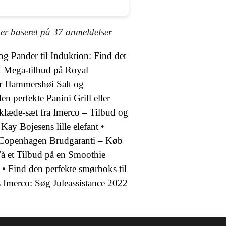
ner baseret på
37
anmeldelser
og Pander til Induktion: Find det
t Mega-tilbud på Royal
r Hammershøi Salt og
en perfekte Panini Grill eller
dklæde-sæt fra Imerco – Tilbud og
Kay Bojesens lille elefant
•
Copenhagen Brudgaranti – Køb
å et Tilbud på en Smoothie
•
Find den perfekte smørboks til
s Imerco: Søg Juleassistance 2022