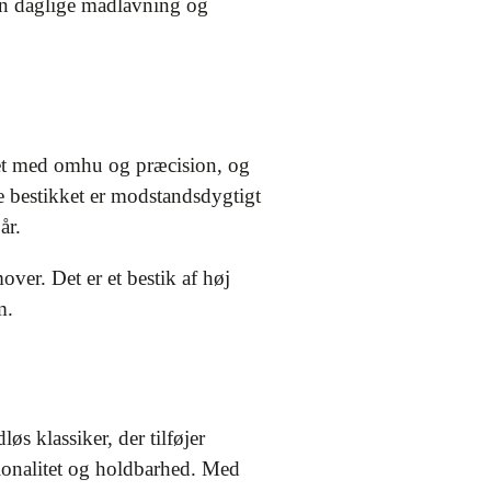
 din daglige madlavning og
avet med omhu og præcision, og
je bestikket er modstandsdygtigt
år.
over. Det er et bestik af høj
m.
øs klassiker, der tilføjer
tionalitet og holdbarhed. Med