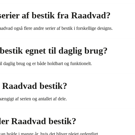
serier af bestik fra Raadvad?
advad også flere andre serier af bestik i forskellige designs.
estik egnet til daglig brug?
il daglig brug og er både holdbart og funktionelt.
å Raadvad bestik?
ængigt af serien og antallet af dele.
der Raadvad bestik?
an holde i mange år, hvis det bliver plejet ordentligt.