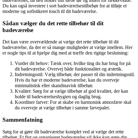
badeværelset, da den holder din sæbe tør og inden for rækkevidde.
Du kan også investere i sort badeværelsestilbehør for at tilføje et
moderne og sofistikeret touch til dit badeværelse.
Sådan vælger du det rette tilbehør til dit
badeværelse
Det kan være overvældende at vælge det rette tilbehør til dit
badeværelse, da der er så mange muligheder at vælge imellem. Her
er nogle tips til at hjælpe dig med at træffe den rigtige beslutning:
Vurder dit behov: Tænk over, hvilke ting du har brug for på
dit badeværelse. Overvej både funktionalitet og æstetik.
Indretningsstil: Vælg tilbehør, der passer til din indretningsstil.
Hvis du har et moderne badeværelse, kan du overveje
minimalistisk eller skandinavisk tilbehør.
Kvalitet: Sørg for at vælge tilbehør af god kvalitet, der kan
holde til badeværelseshygien og daglig brug.
Koordiner farver: For at skabe en harmonisk atmosfære skal
du overveje at vælge tilbehør i samme farvepalet.
Sammenfatning
Sørg for at gøre dit badeværelse komplet ved at vælge det rette
tilbehør. Et flot og organiseret badeværelse vil ikke kun gøre din