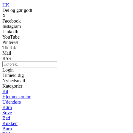
HK
Del og gør godt
X
Facebook
Instagram
LinkedIn
YouTube
Pinterest
TikTok
Mail
RSS
Login
Tilmeld dig
Nyhedsmail
Kategorier
Bil
Hjemmekontor
Udendørs
Børn
Sove
Bad
Køkken
Børn