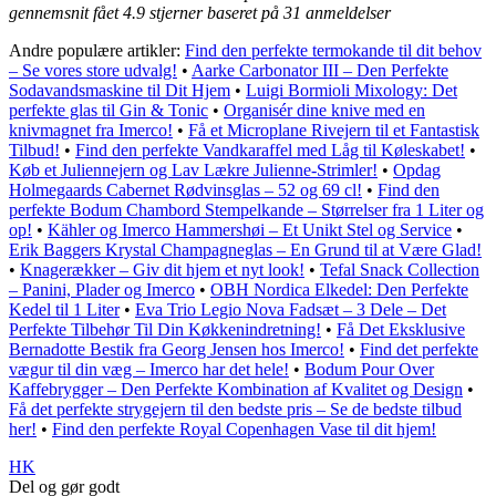
gennemsnit fået
4.9
stjerner baseret på
31
anmeldelser
Andre populære artikler:
Find den perfekte termokande til dit behov
– Se vores store udvalg!
•
Aarke Carbonator III – Den Perfekte
Sodavandsmaskine til Dit Hjem
•
Luigi Bormioli Mixology: Det
perfekte glas til Gin & Tonic
•
Organisér dine knive med en
knivmagnet fra Imerco!
•
Få et Microplane Rivejern til et Fantastisk
Tilbud!
•
Find den perfekte Vandkaraffel med Låg til Køleskabet!
•
Køb et Juliennejern og Lav Lækre Julienne-Strimler!
•
Opdag
Holmegaards Cabernet Rødvinsglas – 52 og 69 cl!
•
Find den
perfekte Bodum Chambord Stempelkande – Størrelser fra 1 Liter og
op!
•
Kähler og Imerco Hammershøi – Et Unikt Stel og Service
•
Erik Baggers Krystal Champagneglas – En Grund til at Være Glad!
•
Knagerækker – Giv dit hjem et nyt look!
•
Tefal Snack Collection
– Panini, Plader og Imerco
•
OBH Nordica Elkedel: Den Perfekte
Kedel til 1 Liter
•
Eva Trio Legio Nova Fadsæt – 3 Dele – Det
Perfekte Tilbehør Til Din Køkkenindretning!
•
Få Det Eksklusive
Bernadotte Bestik fra Georg Jensen hos Imerco!
•
Find det perfekte
vægur til din væg – Imerco har det hele!
•
Bodum Pour Over
Kaffebrygger – Den Perfekte Kombination af Kvalitet og Design
•
Få det perfekte strygejern til den bedste pris – Se de bedste tilbud
her!
•
Find den perfekte Royal Copenhagen Vase til dit hjem!
HK
Del og gør godt