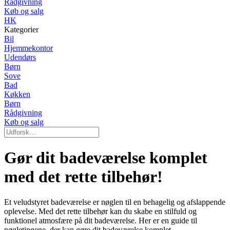
Rådgivning
Køb og salg
HK
Kategorier
Bil
Hjemmekontor
Udendørs
Børn
Sove
Bad
Køkken
Børn
Rådgivning
Køb og salg
Gør dit badeværelse komplet
med det rette tilbehør!
Et veludstyret badeværelse er nøglen til en behagelig og afslappende
oplevelse. Med det rette tilbehør kan du skabe en stilfuld og
funktionel atmosfære på dit badeværelse. Her er en guide til
nøgletingene, der kan gøre dit badeværelse komplet.